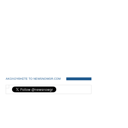
ΑΚΟΛΟΥΘΗΣΤΕ ΤΟ NEWSNOWGR.COM