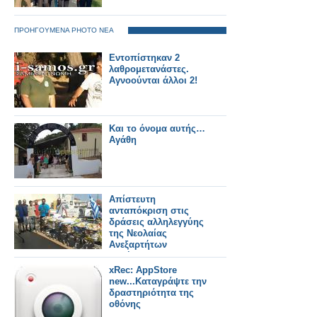
ΠΡΟΗΓΟΥΜΕΝΑ PHOTO ΝΕΑ
Εντοπίστηκαν 2
λαθρομετανάστες.
Αγνοούνται άλλοι 2!
Και το όνομα αυτής…
Αγάθη
Απίστευτη
ανταπόκριση στις
δράσεις αλληλεγγύης
της Νεολαίας
Ανεξαρτήτων
Ελλήνων
xRec: AppStore
new...Καταγράψτε την
δραστηριότητα της
οθόνης