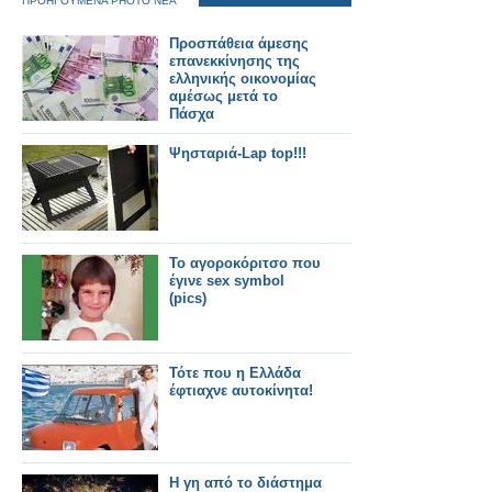
ΠΡΟΗΓΟΥΜΕΝΑ PHOTO ΝΕΑ
Προσπάθεια άμεσης
επανεκκίνησης της
ελληνικής οικονομίας
αμέσως μετά το
Πάσχα
Ψησταριά-Lap top!!!
Το αγοροκόριτσο που
έγινε sex symbol
(pics)
Τότε που η Ελλάδα
έφτιαχνε αυτοκίνητα!
Η γη από το διάστημα