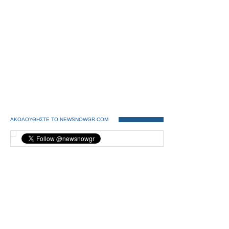
ΑΚΟΛΟΥΘΗΣΤΕ ΤΟ NEWSNOWGR.COM