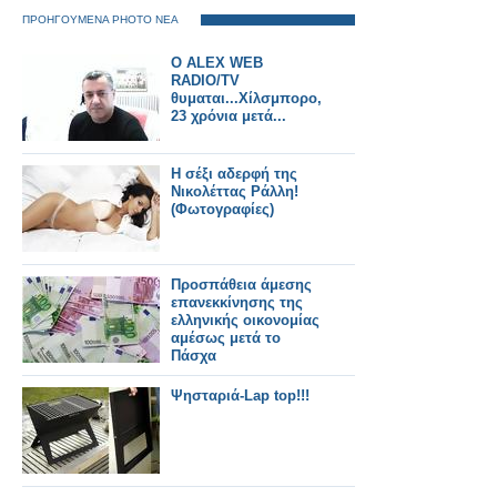
ΠΡΟΗΓΟΥΜΕΝΑ PHOTO ΝΕΑ
O ALEX WEB
RADIO/TV
θυμαται...Χίλσμπορο,
23 χρόνια μετά...
H σέξι αδερφή της
Νικολέττας Ράλλη!
(Φωτογραφίες)
Προσπάθεια άμεσης
επανεκκίνησης της
ελληνικής οικονομίας
αμέσως μετά το
Πάσχα
Ψησταριά-Lap top!!!