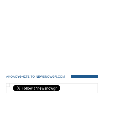
ΑΚΟΛΟΥΘΗΣΤΕ ΤΟ NEWSNOWGR.COM