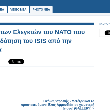
ΕΑ
VIDEO NEA
PHOTO NEA
ΑΚΟΛΟΥ
 των Eλεγκτών του ΝΑΤΟ που
δότηση του ISIS από την
α
Εικόνες ντροπής - Μετέτρεψαν το
προστατευόμενο Έλος Αμμουδιάς σε χωματερή
[video] (GALLERY) >