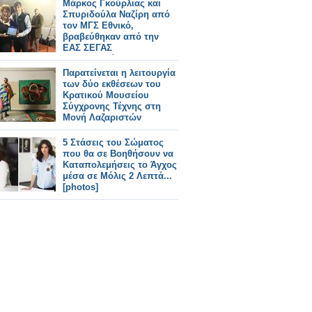
Μάρκος Γκούρλιας και
Σπυριδούλα Ναζίρη από
τον ΜΓΣ Εθνικό,
βραβεύθηκαν από την
ΕΑΣ ΣΕΓΑΣ
Αν.Μακ.Θράκης, στην
Καβάλα
Παρατείνεται η λειτουργία
των δύο εκθέσεων του
Κρατικού Μουσείου
Σύγχρονης Τέχνης στη
Μονή Λαζαριστών
5 Στάσεις του Σώματος
που θα σε Βοηθήσουν να
Καταπολεμήσεις το Άγχος
μέσα σε Μόλις 2 Λεπτά...
[photos]