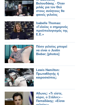
Βολουδάκης - Όταν
μιλάς για τον Θεό
στους ανόητους θα
φανείς γελοίος
Isabelle Thomas:
«Γελοίος ο σημερινός
προϋπολογισμός της
Ε.Ε.»
Πόσο γελοίος μπορεί
να είναι ο Justin
Bieber; [photos]
Lewis Hamilton:
Πρωταθλητής ή
καιροσκόπος;
Αδωνις: «Τι είστε,
κύριε, ο Στάλιν;» -
Παπαδάκης: «Είσαι
γελοίος»