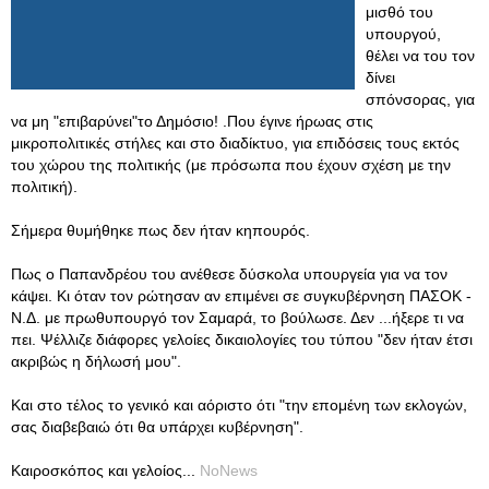
μισθό του
υπουργού,
θέλει να του τον
δίνει
σπόνσορας, για
να μη "επιβαρύνει"το Δημόσιο! .Που έγινε ήρωας στις
μικροπολιτικές στήλες και στο διαδίκτυο, για επιδόσεις τους εκτός
του χώρου της πολιτικής (με πρόσωπα που έχουν σχέση με την
πολιτική).
Σήμερα θυμήθηκε πως δεν ήταν κηπουρός.
Πως ο Παπανδρέου του ανέθεσε δύσκολα υπουργεία για να τον
κάψει. Κι όταν τον ρώτησαν αν επιμένει σε συγκυβέρνηση ΠΑΣΟΚ -
Ν.Δ. με πρωθυπουργό τον Σαμαρά, το βούλωσε. Δεν ...ήξερε τι να
πει. Ψέλλιζε διάφορες γελοίες δικαιολογίες του τύπου "δεν ήταν έτσι
ακριβώς η δήλωσή μου".
Και στο τέλος το γενικό και αόριστο ότι "την επομένη των εκλογών,
σας διαβεβαιώ ότι θα υπάρχει κυβέρνηση".
Καιροσκόπος και γελοίος...
NoNews