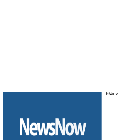
Ελλην