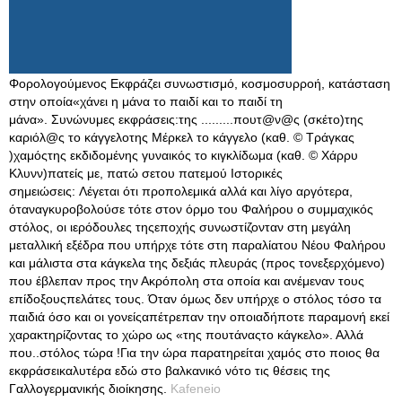
Φορολογούμενος Εκφράζει συνωστισμό, κοσμοσυρροή, κατάσταση
στην οποία«χάνει η μάνα το παιδί και το παιδί τη
μάνα». Συνώνυμες εκφράσεις:της .........πουτ@ν@ς (σκέτο)της
καριόλ@ς το κάγγελοτης Μέρκελ το κάγγελο (καθ. © Τράγκας
)χαμόςτης εκδιδομένης γυναικός το κιγκλίδωμα (καθ. © Χάρρυ
Κλυνν)πατείς με, πατώ σετου πατεμού Ιστορικές
σημειώσεις: Λέγεται ότι προπολεμικά αλλά και λίγο αργότερα,
όταναγκυροβολούσε τότε στον όρμο του Φαλήρου ο συμμαχικός
στόλος, οι ιερόδουλες τηςεποχής συνωστίζονταν στη μεγάλη
μεταλλική εξέδρα που υπήρχε τότε στη παραλίατου Νέου Φαλήρου
και μάλιστα στα κάγκελα της δεξιάς πλευράς (προς τονεξερχόμενο)
που έβλεπαν προς την Ακρόπολη στα οποία και ανέμεναν τους
επίδοξουςπελάτες τους. Όταν όμως δεν υπήρχε ο στόλος τόσο τα
παιδιά όσο και οι γονείςαπέτρεπαν την οποιαδήποτε παραμονή εκεί
χαρακτηρίζοντας το χώρο ως «της πουτάναςτο κάγκελο». Αλλά
που..στόλος τώρα !Για την ώρα παρατηρείται χαμός στο ποιος θα
εκφράσεικαλυτέρα εδώ στο βαλκανικό νότο τις θέσεις της
Γαλλογερμανικής διοίκησης.
Kafeneio