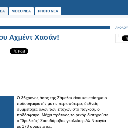
ΕΑ
VIDEO NEA
PHOTO NEA
ΑΚΟΛΟΥ
του Αχμέντ Χασάν!
Ο 36χρονος άσος της Ζάμαλεκ είναι και επίσημα ο
ποδοσφαιριστής με τις περισσότερες διεθνείς
συμμετοχές όλων των εποχών στο παγκόσμιο
ποδόσφαιρο. Μέχρι πρότινος το ρεκόρ διατηρούσε
ο "θρυλικός" Σαουδάραβας γκολκίπερ Αλ-Ντεαγέα
με 178 συμμετοχές.