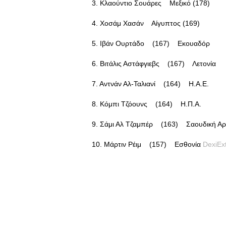
3. Κλαούντιο Σουάρες Μεξικό (178)
4. Χοσάμ Χασάν Αίγυπτος (169)
5. Ιβάν Ουρτάδο (167) Εκουαδόρ
6. Βιτάλις Αστάφγιεβς (167) Λετονία
7. Αντνάν Αλ-Ταλιανί (164) Η.Α.Ε.
8. Κόμπι Τζόουνς (164) Η.Π.Α.
9. Σάμι Αλ Τζαμπέρ (163) Σαουδική Αρ
10. Μάρτιν Ρέιμ (157) Εσθονία
DexiEx