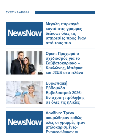
ΣΧΕΤΙΚΑ ΑΡΘΡΑ
Μεγάλη πυρκαγιά
κοντά στις γραμμές
διέκοψε όλες τις
υπηρεσίες προς έναν
από τους πιο
πολυσύχναστους
σιδηροδρομικούς
Open: Προχωρά ο
σταθμούς του
σχεδιασμός για το
Λονδίνου.
Σαββατοκύριακο –
Κοκλώνης, Μπάρκα
και J2US στο πλάνο
Ευρωπαϊκή
Εβδομάδα
Εμβολιασμού 2026:
Ενίσχυση πρόληψης
σε όλες τις ηλικίες
Λονδίνο: Τρένα
ακυρώθηκαν καθώς
όλες οι γραμμές ήταν
μπλοκαρισμένες-
Ενημερώθηκαν οι