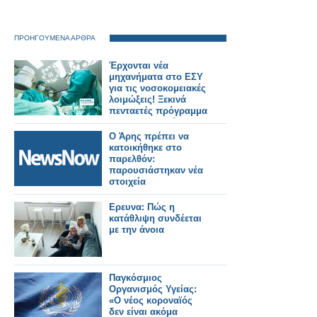
ΠΡΟΗΓΟΥΜΕΝΑ ΑΡΘΡΑ
Έρχονται νέα
μηχανήματα στο ΕΣΥ
για τις νοσοκομειακές
λοιμώξεις! Ξεκινά
πενταετές πρόγραμμα
με 5 εκατ. ευρώ
Ο Άρης πρέπει να
κατοικήθηκε στο
παρελθόν:
παρουσιάστηκαν νέα
στοιχεία
Eρευνα: Πώς η
κατάθλιψη συνδέεται
με την άνοια
Παγκόσμιος
Οργανισμός Υγείας:
«Ο νέος κοροναϊός
δεν είναι ακόμα