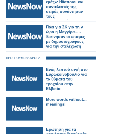
εμάς»: Ηθοποιοί και
συντελεστές της
σειράς συνάντησαν
τους
δημοσιογράφους...
Πάει για ΣΚ για τη ν
ώρα η Μαγγίρα... -
Ξεκίνησαν οι επαφές
με δημοσιογράφους
για την στελέχωση
ΠΡΟΗΓΟΥΜΕΝΑ ΑΡΘΡΑ
Ενός λεπτού σιγή στο
Ευρωκοινοβούλιο για
τα θύματα του
τροχαίου στην
Ελβετία
More words without…
meanings!
Ερώτηση για τα