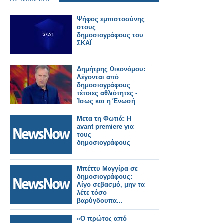
Ψήφος εμπιστοσύνης
στους
δημοσιογράφους του
ΣΚΑΪ
Δημήτρης Οικονόμου:
Λέγονται από
δημοσιογράφους
τέτοιες αθλιότητες -
Ίσως και η Ένωσή
μας θα πρέπει να
βάλει ένα φρένο
Μετα τη Φωτιά: Η
avant premiere για
τους
δημοσιογράφους
Μπέττυ Μαγγίρα σε
δημοσιογράφους:
Λίγο σεβασμό, μην τα
λέτε τόσο
βαρύγδουπα...
«Ο πρώτος από