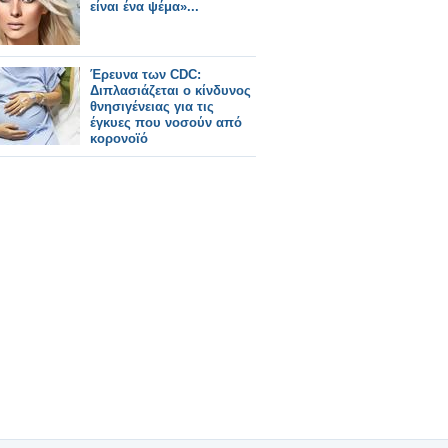
είναι ένα ψέμα»...
Έρευνα των CDC:
Διπλασιάζεται ο κίνδυνος
θνησιγένειας για τις
έγκυες που νοσούν από
κορονοϊό