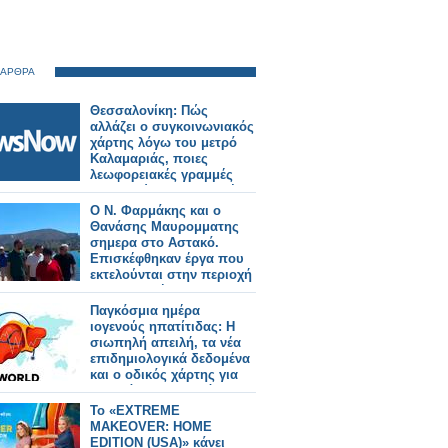
 ΑΡΘΡΑ
Θεσσαλονίκη: Πώς
αλλάζει ο συγκοινωνιακός
χάρτης λόγω του μετρό
Καλαμαριάς, ποιες
λεωφορειακές γραμμές
καταργούνται, ποιες νέες
θα λειτουργήσουν, ποιες
Ο Ν. Φαρμάκης και ο
αλλάζουν.
Θανάσης Μαυρομματης
σημερα στο Αστακό.
Επισκέφθηκαν έργα που
εκτελούνται στην περιοχή
και συναντήθηκαν με
φορείς και πολίτες (φωτο-
Παγκόσμια ημέρα
βιντεο)
ιογενούς ηπατίτιδας: Η
σιωπηλή απειλή, τα νέα
επιδημιολογικά δεδομένα
και ο οδικός χάρτης για
την εξάλειψη της νόσου
Το «EXTREME
MAKEOVER: HOME
EDITION (USA)» κάνει