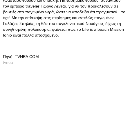
Αναστασοπούλου και ο Μάκης Παπασημακόπουλος, συναντούν
τον έμπειρο traveler Γιώργο Λέντζα, για να τον προκαλέσουν σε
βουτιές στα παγωμένα νερά, ώστε να αποδείξει ότι πραγματικά…το
έχει! Με την επίσκεψη στις περίφημες και εντελώς παγωμένες
Γαλάζιες Σπηλιές, τη θέα του συγκλονιστικού Ναυάγιου, δίχως τη
συνηθισμένη πολυκοσμία, φαίνεται πως το Life is a beach Mission
Ionio είναι πολλά υποσχόμενο.
Πηγή: TVNEA.COM
tvnea