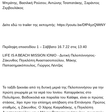
Μπράτης, Βασιλική Ρούσου, Αντώνης Τσαπατάκης, Σαράντος
Ζερβουλάκος
Δείτε εδώ το trailer της εκπομπής: https://youtu.be/DfP4yzQWtNY
Περίληψη επεισοδίου 1 – Σάββατο 16.7.22 στις 13:40
LIFE IS A BEACH MISSION ΙΟΝΙΟ - Δυτική Πελοπόννησος-
Ζάκυνθος Πηνελόπη Αναστασοπούλου, Μάκης
Παπασημακόπουλος, Γιώργος Λέντζας
Το ταξίδι ξεκινάει από τη δυτική μεριά της Πελοποννήσου για την
πρώτη γνωριμία με τα νερά του Ιονίου. Καταρράκτες στο
Πολυλίμνιο, Βοϊδοκοιλιά και παραλία του Καϊάφα, είναι οι πρώτες
στάσεις, λίγο πριν την επίσημη απόβαση στα Επτάνησα. Πρώτος
σταθμός, η Ζάκυνθος. Ο Χάρης Κιαγιαδάκης, η Πηνελόπη