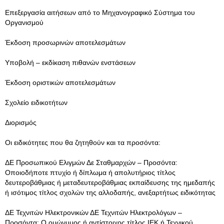
Επεξεργασία αιτήσεων από το Μηχανογραφικό Σύστημα του
Οργανισμού
Έκδοση προσωρινών αποτελεσμάτων
Υποβολή – εκδίκαση πιθανών ενστάσεων
Έκδοση οριστικών αποτελεσμάτων
Σχολείο ειδικοτήτων
Διορισμός
Οι ειδικότητες που θα ζητηθούν και τα προσόντα:
ΔΕ Προσωπικού Ελιγμών Δε Σταθμαρχών – Προσόντα:
Οποιοδήποτε πτυχίο ή δίπλωμα ή απολυτήριος τίτλος
δευτεροβάθμιας ή μεταδευτεροβάθμιας εκπαίδευσης της ημεδαπής
ή ισότιμος τίτλος σχολών της αλλοδαπής, ανεξαρτήτως ειδικότητας
ΔΕ Τεχνιτών Ηλεκτρονικών ΔΕ Τεχνιτών Ηλεκτρολόγων –
Προσόντα: Ο ομώνυμος ή αντίστοιχος τίτλος ΙΕΚ ή Τεχνικού