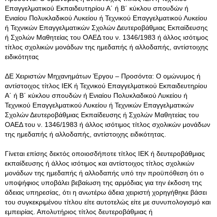
Επαγγελματικού Εκπαιδευτηρίου Α΄ ή Β΄ κύκλου σπουδών ή
Ενιαίου Πολυκλαδικού Λυκείου ή Τεχνικού Επαγγελματικού Λυκείου
ή Τεχνικών Επαγγελματικών Σχολών Δευτεροβάθμιας Εκπαίδευσης
ή Σχολών Μαθητείας του ΟΑΕΔ του ν. 1346/1983 ή άλλος ισότιμος
τίτλος σχολικών μονάδων της ημεδαπής ή αλλοδαπής, αντίστοιχης
ειδικότητας
ΔΕ Χειριστών Μηχανημάτων Έργου – Προσόντα: Ο ομώνυμος ή
αντίστοιχος τίτλος ΙΕΚ ή Τεχνικού Επαγγελματικού Εκπαιδευτηρίου
Α΄ ή Β΄ κύκλου σπουδών ή Ενιαίου Πολυκλαδικού Λυκείου ή
Τεχνικού Επαγγελματικού Λυκείου ή Τεχνικών Επαγγελματικών
Σχολών Δευτεροβάθμιας Εκπαίδευσης ή Σχολών Μαθητείας του
ΟΑΕΔ του ν. 1346/1983 ή άλλος ισότιμος τίτλος σχολικών μονάδων
της ημεδαπής ή αλλοδαπής, αντίστοιχης ειδικότητας.
Γίνεται επίσης δεκτός οποιοσδήποτε τίτλος ΙΕΚ ή δευτεροβάθμιας
εκπαίδευσης ή άλλος ισότιμος και αντίστοιχος τίτλος σχολικών
μονάδων της ημεδαπής ή αλλοδαπής υπό την προϋπόθεση ότι ο
υποψήφιος υποβάλει βεβαίωση της αρμόδιας για την έκδοση της
άδειας υπηρεσίας, ότι η ανωτέρω άδεια χειριστή χορηγήθηκε βάσει
του συγκεκριμένου τίτλου είτε αυτοτελώς είτε με συνυπολογισμό και
εμπειρίας. Απολυτήριος τίτλος δευτεροβάθμιας ή