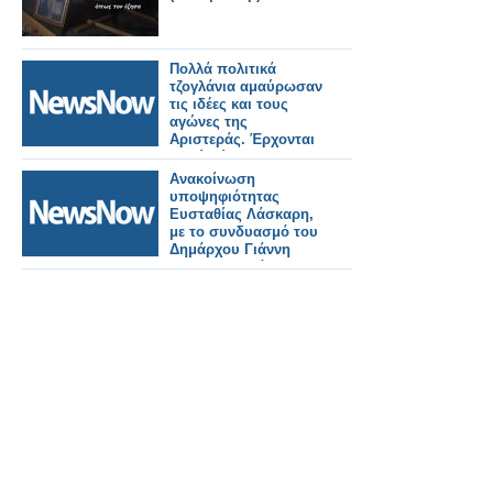
Πολλά πολιτικά
τζογλάνια αμαύρωσαν
τις ιδέες και τους
αγώνες της
Αριστεράς. Έρχονται
πολύ δύσκολες
ημέρες. Οι μάσκες του
Ανακοίνωση
ακραίου
υποψηφιότητας
νεοφιλελευθερισμού
Ευσταθίας Λάσκαρη,
σε λίγο θα πέσουν.
με το συνδυασμό του
Δημάρχου Γιάννη
Τριανταφυλλάκη .