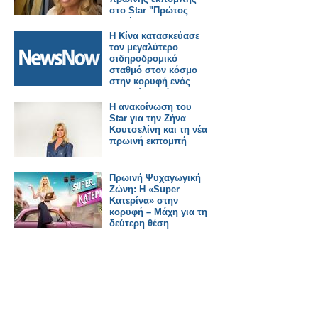
στο Star "Πρώτος
Καφές"
Η Κίνα κατασκεύασε
τον μεγαλύτερο
σιδηροδρομικό
σταθμό στον κόσμο
στην κορυφή ενός
βουνού σε μόλις 38
μήνες!
Η ανακοίνωση του
Star για την Ζήνα
Κουτσελίνη και τη νέα
πρωινή εκπομπή
Πρωινή Ψυχαγωγική
Ζώνη: Η «Super
Κατερίνα» στην
κορυφή – Μάχη για τη
δεύτερη θέση