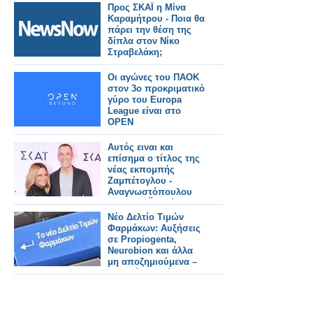
Προς ΣΚΑΪ η Μίνα
Καραμήτρου - Ποια θα
πάρει την θέση της
δίπλα στον Νίκο
Στραβελάκη;
Οι αγώνες του ΠΑΟΚ
στον 3ο προκριματικό
γύρο του Europa
League είναι στο
OPEN
Αυτός ειναι και
επίσημα ο τίτλος της
νέας εκπομπής
Ζαμπέτογλου -
Αναγνωστόπουλου
στον ΣΚΑΪ - Δείτε το
τρειλερ
Νέο Δελτίο Τιμών
Φαρμάκων: Αυξήσεις
σε Propiogenta,
Neurobion και άλλα
μη αποζημιούμενα –
Τι αλλάζει από
31/7/2026