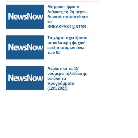
Με μονοψήφια ο
Λιάγκας τη 2η μέρα -
Δυνατά ποσοστά για
το
BREAKFAST@STAR -
Αναλυτικά όλες οι
πρωινές εκπομπές
Τα χόμπι σχετίζονται
(12/9/2023)
με καλύτερη ψυχική
ευεξία ατόμων άνω
των 65
Αναλυτικά τα 15'
νούμερα τηλεθέασης
σε όλα τα
προγράμματα
(12/9/2023)