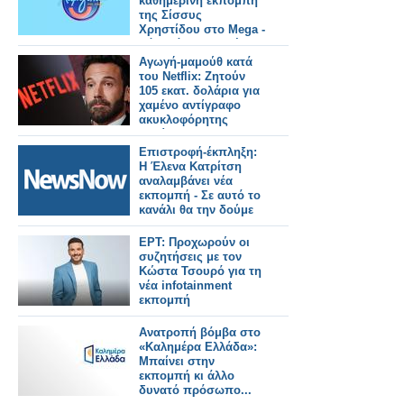
καθημερινή εκπομπή
της Σίσσυς
Χρηστίδου στο Mega -
Πότε κάνει πρεμιέρα;
Αγωγή-μαμούθ κατά
του Netflix: Ζητούν
105 εκατ. δολάρια για
χαμένο αντίγραφο
ακυκλοφόρητης
ταινίας
Επιστροφή-έκπληξη:
Η Έλενα Κατρίτση
αναλαμβάνει νέα
εκπομπή - Σε αυτό το
κανάλι θα την δούμε
ΕΡΤ: Προχωρούν οι
συζητήσεις με τον
Κώστα Τσουρό για τη
νέα infotainment
εκπομπή
Ανατροπή βόμβα στο
«Καλημέρα Ελλάδα»:
Μπαίνει στην
εκπομπή κι άλλο
δυνατό πρόσωπο...