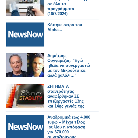
σε όλα τα
προγράμματα
(16/7/2024)
Κόπηκε σειρά του
Alpha...
Δημήτρης
Ουγγαρέζος: "Εγώ
ήθελα να συνεργαστώ
με τον Μικρούτσικο,
αλλά χαλάλι…"
ΖΗΤΗΜΑΤΑ
σταθερότητας
αναφέρθηκαν ΣΕ
επεξεργαστές 13ης
και 14ης γενιάς της
Intel
Αναδρομικά έως 4.000
ευρώ – Μέχρι τέλος
Ιουλίου η απόφαση
για 370.000
συνταξιούχους