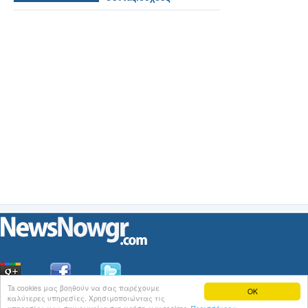
Ta cookies μας βοηθούν να σας παρέχουμε
OK
καλύτερες υπηρεσίες. Χρησιμοποιώντας τις
Οι
Ειδήσεις
του NewsNowgr.com στο
iNews