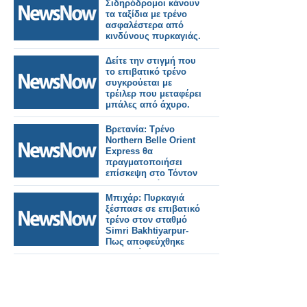
Σιδηρόδρομοι κάνουν
τα ταξίδια με τρένο
ασφαλέστερα από
κινδύνους πυρκαγιάς.
Δείτε την στιγμή που
το επιβατικό τρένο
συγκρούεται με
τρέιλερ που μεταφέρει
μπάλες από άχυρο.
Βρετανία: Τρένο
Northern Belle Orient
Express θα
πραγματοποιήσει
επίσκεψη στο Τόντον
της Κορνουάλης.
Μπιχάρ: Πυρκαγιά
ξέσπασε σε επιβατικό
τρένο στον σταθμό
Simri Bakhtiyarpur-
Πως αποφεύχθηκε
τραγωδία.