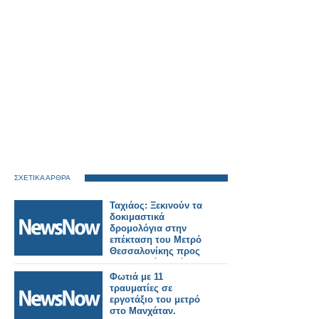
ΣΧΕΤΙΚΑ ΑΡΘΡΑ
Ταχιάος: Ξεκινούν τα
δοκιμαστικά
δρομολόγια στην
επέκταση του Μετρό
Θεσσαλονίκης προς
Καλαμαριά – Στόχος η
λειτουργία έως το
Φωτιά με 11
τέλος του μήνα.
τραυματίες σε
εργοτάξιο του μετρό
στο Μανχάταν.