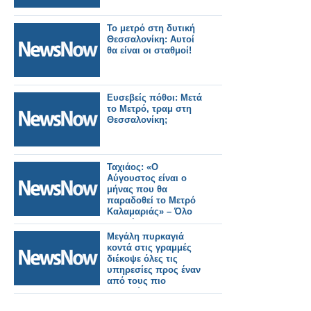
Το μετρό στη δυτική
Θεσσαλονίκη: Αυτοί
θα είναι οι σταθμοί!
Ευσεβείς πόθοι: Μετά
το Μετρό, τραμ στη
Θεσσαλονίκη;
Ταχιάος: «Ο
Αύγουστος είναι ο
μήνας που θα
παραδοθεί το Μετρό
Καλαμαριάς» – Όλο
το σχέδιο για τις
επεκτάσεις στη
Μεγάλη πυρκαγιά
δυτική Θεσσαλονίκη.
κοντά στις γραμμές
διέκοψε όλες τις
υπηρεσίες προς έναν
από τους πιο
πολυσύχναστους
σιδηροδρομικούς