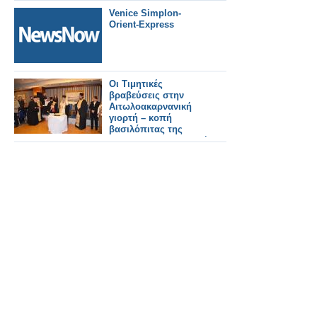
Venice Simplon-
Orient-Express
Οι Τιμητικές
βραβεύσεις στην
Αιτωλοακαρνανική
γιορτή – κοπή
βασιλόπιτας της
Παναιτωλοακαρνανικής
Συνομοσπονδίας(ΒΙΝΤΕΟ)