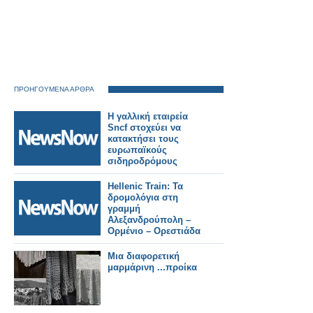
ΠΡΟΗΓΟΥΜΕΝΑ ΑΡΘΡΑ
Η γαλλική εταιρεία
Sncf στοχεύει να
κατακτήσει τους
ευρωπαϊκούς
σιδηροδρόμους
Hellenic Train: Τα
δρομολόγια στη
γραμμή
Αλεξανδρούπολη –
Ορμένιο – Ορεστιάδα
θα
πραγματοποιηθούν
Μια διαφορετική
με λεωφορεία.
μαρμάρινη ...προίκα