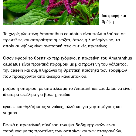
διατροφή και
θρέψη
Το χωρίς γλουτένη Amaranthus caudatus είναι πολύ πλούσιο σε
πρωτεΐνες και απαραίτητα αμινοξέα, όπως η λυσίνη/lysine, τα
οποία συνήθως είναι ανεπαρκή στις φυτικές πρωτεΐνες.
Όσον αφορά το θρεπτικό περιεχόμενο, η πρωτεΐνη του Amaranthus
caudatus είναι πρακτικά παρόμοια με μία πρωτεΐνη του γάλακτος,
την casein και συμπληρώνει τη θρεπτική ποιότητα των τροφίμων
που προέρχονται από άλευρα καλαμποκιού,
ρυζιού ή σιταριού, με αποτέλεσμα το Amaranthus caudatus να είναι
ιδιαίτερα ωφέλιμο για βρέφη, παιδιά,
έγκυες και θηλάζουσες γυναίκες, αλλά και για χορτοφάγους και
vegans.
Γενικά η πρωτεϊνική σύνθεση των ψευδοδημητριακών είναι
παρόμοια με τις πρωτεΐνες των οσπρίων και των σταυρανθών,