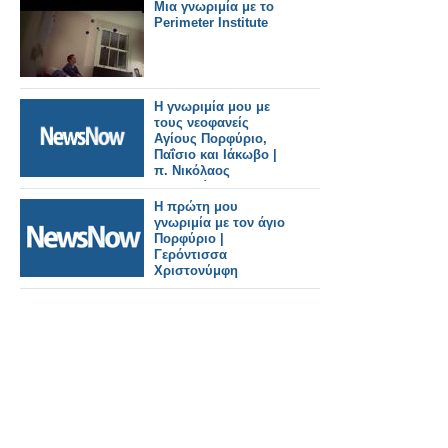
Μια γνωριμία με το
Perimeter Institute
Η γνωριμία μου με
τους νεοφανείς
Αγίους Πορφύριο,
Παΐσιο και Ιάκωβο |
π. Νικόλαος
Λουδοβίκος
Η πρώτη μου
γνωριμία με τον άγιο
Πορφύριο |
Γερόντισσα
Χριστονύμφη