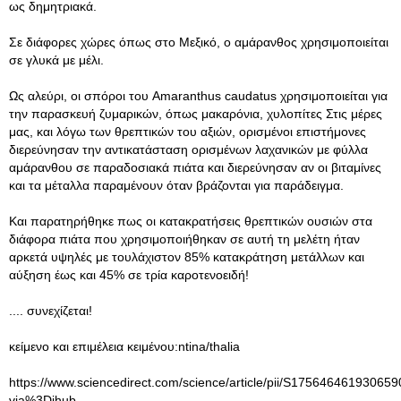
ως δημητριακά.
Σε διάφορες χώρες όπως στο Μεξικό, ο αμάρανθος χρησιμοποιείται
σε γλυκά με μέλι.
Ως αλεύρι, οι σπόροι του Amaranthus caudatus χρησιμοποιείται για
την παρασκευή ζυμαρικών, όπως μακαρόνια, χυλοπίτες Στις μέρες
μας, και λόγω των θρεπτικών του αξιών, ορισμένοι επιστήμονες
διερεύνησαν την αντικατάσταση ορισμένων λαχανικών με φύλλα
αμάρανθου σε παραδοσιακά πιάτα και διερεύνησαν αν οι βιταμίνες
και τα μέταλλα παραμένουν όταν βράζονται για παράδειγμα.
Και παρατηρήθηκε πως οι κατακρατήσεις θρεπτικών ουσιών στα
διάφορα πιάτα που χρησιμοποιήθηκαν σε αυτή τη μελέτη ήταν
αρκετά υψηλές με τουλάχιστον 85% κατακράτηση μετάλλων και
αύξηση έως και 45% σε τρία καροτενοειδή!
.... συνεχίζεται!
κείμενο και επιμέλεια κειμένου:ntina/thalia
https://www.sciencedirect.com/science/article/pii/S175646461930659
via%3Dihub