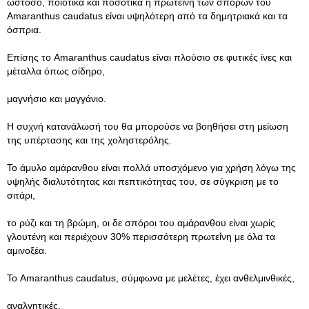
ωστόσο, ποιοτικά και ποσοτικά η πρωτεΐνη των σπόρων του
Amaranthus caudatus είναι υψηλότερη από τα δημητριακά και τα
όσπρια.
Επίσης το Amaranthus caudatus είναι πλούσιο σε φυτικές ίνες και
μέταλλα όπως σίδηρο,
μαγνήσιο και μαγγάνιο.
Η συχνή κατανάλωσή του θα μπορούσε να βοηθήσει στη μείωση
της υπέρτασης και της χοληστερόλης.
Το άμυλο αμάρανθου είναι πολλά υποσχόμενο για χρήση λόγω της
υψηλής διαλυτότητας και πεπτικότητας του, σε σύγκριση με το
σιτάρι,
το ρύζι και τη βρώμη, οι δε σπόροι του αμάρανθου είναι χωρίς
γλουτένη και περιέχουν 30% περισσότερη πρωτεΐνη με όλα τα
αμινοξέα.
Το Amaranthus caudatus, σύμφωνα με μελέτες, έχει ανθελμινθικές,
αναλγητικές,