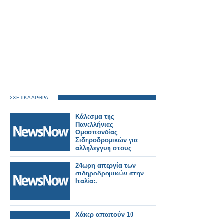
ΣΧΕΤΙΚΑ ΑΡΘΡΑ
Κάλεσμα της
Πανελλήνιας
Ομοσπονδίας
Σιδηροδρομικών για
αλληλεγγυη στους
πυρόπληκτους της
Δυτικής Αττικής.
24ωρη απεργία των
σιδηροδρομικών στην
Ιταλία:.
Χάκερ απαιτούν 10