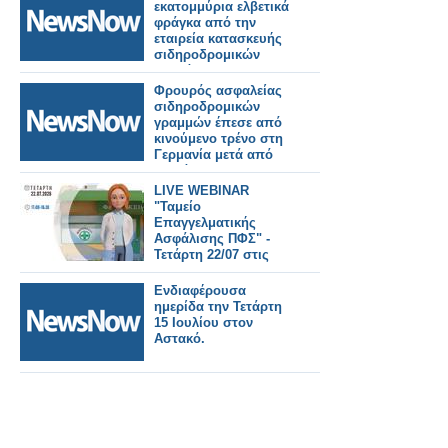
εκατομμύρια ελβετικά
φράγκα από την
εταιρεία κατασκευής
σιδηροδρομικών
οχημάτων Stadler.
Φρουρός ασφαλείας
σιδηροδρομικών
γραμμών έπεσε από
κινούμενο τρένο στη
Γερμανία μετά από
διαμάχη.
LIVE WEBINAR
"Ταμείο
Επαγγελματικής
Ασφάλισης ΠΦΣ" -
Τετάρτη 22/07 στις
17:00
Ενδιαφέρουσα
ημερίδα την Τετάρτη
15 Ιουλίου στον
Αστακό.