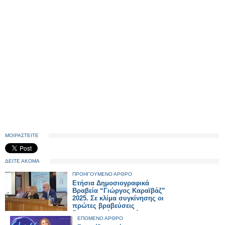
ΜΟΙΡΑΣΤΕΙΤΕ
ΔΕΙΤΕ ΑΚΟΜΑ
ΠΡΟΗΓΟΥΜΕΝΟ ΑΡΘΡΟ
Ετήσια Δημοσιογραφικά
Βραβεία “Γιώργος Καραϊβάζ”
2025. Σε κλίμα συγκίνησης οι
πρώτες βραβεύσεις
δημοσιογράφων από το
ΕΠΟΜΕΝΟ ΑΡΘΡΟ
SILVER ALERT