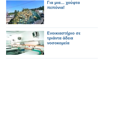
Για μια… χούφτα
πεπόνια!
Ενοικιαστήριο σε
τριάντα άδεια
νοσοκομεία