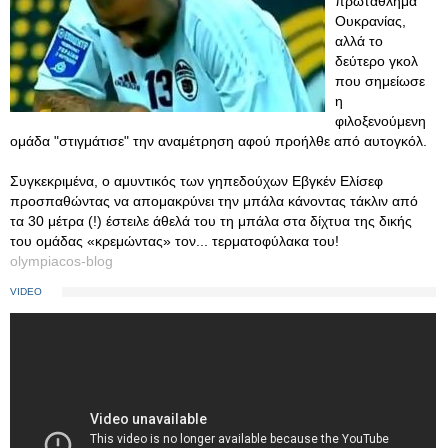
πρωτάθλημα
Ουκρανίας,
αλλά το
δεύτερο γκολ
που σημείωσε
η
φιλοξενούμενη
ομάδα "στιγμάτισε" την αναμέτρηση αφού προήλθε από αυτογκόλ.
Συγκεκριμένα, ο αμυντικός των γηπεδούχων Εβγκέν Ελίσεφ
προσπαθώντας να απομακρύνει την μπάλα κάνοντας τάκλιν από
τα 30 μέτρα (!) έστειλε άθελά του τη μπάλα στα δίχτυα της δικής
του ομάδας «κρεμώντας» τον... τερματοφύλακα του!
olympiacos-blog
VIDEO