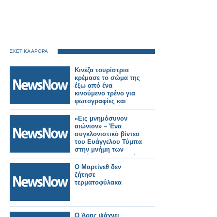
ΣΧΕΤΙΚΑ ΑΡΘΡΑ
Κινέζα τουρίστρια
κρέμασε το σώμα της
έξω από ένα
κινούμενο τρένο για
φωτογραφίες και
χτύπησε σε τοίχο
σήραγγας.
«Εις μνημόσυνον
αιώνιον» – Ένα
συγκλονιστικό βίντεο
του Ευάγγελου Τύμπα
στην μνήμη των
θυμάτων των Τεμπών
(φωτό-βίντεο)
Ο Μαρτίνεθ δεν
ζήτησε
τερματοφύλακα
Ο Άρης ψάχνει