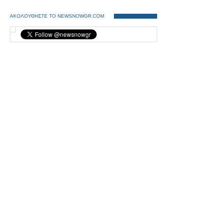
ΑΚΟΛΟΥΘΗΣΤΕ ΤΟ NEWSNOWGR.COM