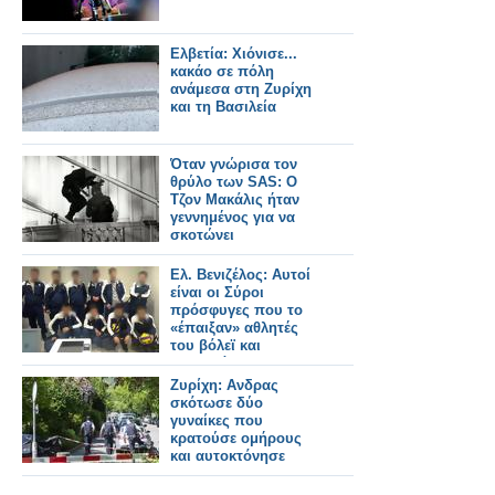
Ελβετία: Χιόνισε...
κακάο σε πόλη
ανάμεσα στη Ζυρίχη
και τη Βασιλεία
Όταν γνώρισα τον
θρύλο των SΑS: Ο
Τζον Μακάλις ήταν
γεννημένος για να
σκοτώνει
Ελ. Βενιζέλος: Αυτοί
είναι οι Σύροι
πρόσφυγες που το
«έπαιξαν» αθλητές
του βόλεϊ και
προσπάθησαν να
φύγουν για Ζυρίχη
Ζυρίχη: Ανδρας
σκότωσε δύο
γυναίκες που
κρατούσε ομήρους
και αυτοκτόνησε