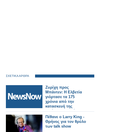
ΣΧΕΤΙΚΑ ΑΡΘΡΑ
Ζυρίχη προς
Μπάντεν: Η Ελβετία
γιόρτασε τα 175
χρόνια από την
κατασκευή της
πρώτης γραμμής
τρένου
Πέθανε ο Larry King -
Θρήνος για τον θρύλο
των talk show