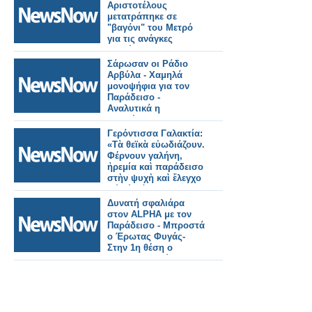
Αριστοτέλους
μετατράπηκε σε
"βαγόνι" του Μετρό
για τις ανάγκες
ενημέρωσης των
πολιτών
Σάρωσαν οι Ράδιο
Αρβύλα - Χαμηλά
μονοψήφια για τον
Παράδεισο -
Αναλυτικά η
τηλεθέαση (6/11/2023)
Γερόντισσα Γαλακτία:
«Τὰ θεϊκὰ εὐωδιάζουν.
Φέρνουν γαλήνη,
ἠρεμία καὶ παράδεισο
στὴν ψυχὴ καὶ ἔλεγχο
γιὰ τὰ χάλια μας»
Δυνατή σφαλιάρα
στον ALPHA με τον
Παράδεισο - Μπροστά
ο Έρωτας Φυγάς-
Στην 1η θέση ο
Εκατομμυριούχος -
Αναλυτικά η
τηλεθέαση
(19/10/2023)