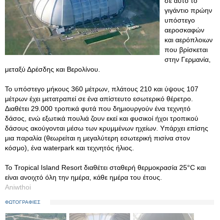
σε αυτό το
γιγάντιο πρώην
υπόστεγο
αεροσκαφών
και αερόπλοιων
που βρίσκεται
στην Γερμανία,
μεταξύ Δρέσδης και Βερολίνου.
Το υπόστεγο μήκους 360 μέτρων, πλάτους 210 και ύψους 107
μέτρων έχει μετατραπεί σε ένα απίστευτο εσωτερικό θέρετρο.
Διαθέτει 29.000 τροπικά φυτά που δημιουργούν ένα τεχνητό
δάσος, ενώ εξωτικά πουλιά ζουν εκεί και φυσικοί ήχοι τροπικού
δάσους ακούγονται μέσω των κρυμμένων ηχείων. Υπάρχει επίσης
μια παραλία (θεωρείται η μεγαλύτερη εσωτερική πισίνα στον
κόσμο), ένα waterpark και τεχνητός ήλιος.
Το Tropical Island Resort διαθέτει σταθερή θερμοκρασία 25°C και
είναι ανοιχτό όλη την ημέρα, κάθε ημέρα του έτους.
Aniwthoi
ΦΩΤΟΓΡΑΦΙΕΣ