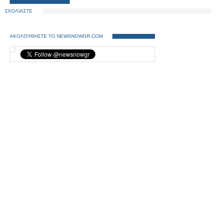
ΣΧΟΛΙΑΣΤΕ
ΑΚΟΛΟΥΘΗΣΤΕ ΤΟ NEWSNOWGR.COM