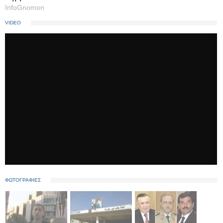
InfoGnomon
VIDEO
ΦΩΤΟΓΡΑΦΙΕΣ