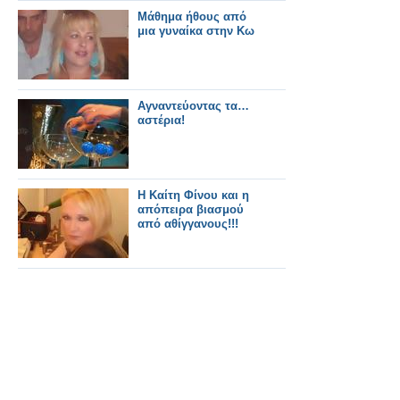
Μάθημα ήθους από
μια γυναίκα στην Κω
Αγναντεύοντας τα…
αστέρια!
Η Καίτη Φίνου και η
απόπειρα βιασμού
από αθίγγανους!!!