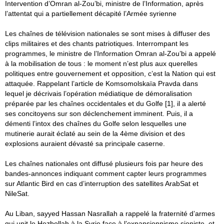
Intervention d’Omran al-Zou’bi, ministre de l’Information, après
l’attentat qui a partiellement décapité l’Armée syrienne
Les chaînes de télévision nationales se sont mises à diffuser des
clips militaires et des chants patriotiques. Interrompant les
programmes, le ministre de l’Information Omran al-Zou’bi a appelé
à la mobilisation de tous : le moment n’est plus aux querelles
politiques entre gouvernement et opposition, c’est la Nation qui est
attaquée. Rappelant l’article de Komsomolskaïa Pravda dans
lequel je décrivais l’opération médiatique de démoralisation
préparée par les chaînes occidentales et du Golfe [1], il a alerté
ses concitoyens sur son déclenchement imminent. Puis, il a
démenti l’intox des chaînes du Golfe selon lesquelles une
mutinerie aurait éclaté au sein de la 4ème division et des
explosions auraient dévasté sa principale caserne.
Les chaînes nationales ont diffusé plusieurs fois par heure des
bandes-annonces indiquant comment capter leurs programmes
sur Atlantic Bird en cas d’interruption des satellites ArabSat et
NileSat.
Au Liban, sayyed Hassan Nasrallah a rappelé la fraternité d’armes
qui unit le Hezbollah à la Syrie face à l’expansionnisme sioniste, et