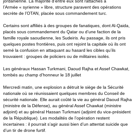
jordanienne. La majorité d’entre eux sont rattachés à
l’Armée « syrienne » libre, structure paravent des opérations
secrète de l’OTAN, placée sous commandement turc.
Certains sont affiliés à des groupes de fanatiques, dont Al-Qaida,
placés sous commandement du Qatar ou d’une faction de la
famille royale saoudienne, les Sudeiris. Au passage, ils ont pris
quelques postes frontières, puis ont rejoint la capitale où ils ont
semé la confusion en attaquant au hasard les cibles qu’ils
trouvaient : groupes de policiers ou de militaires isolés.
Les généraux Hassan Turkmani, Daoud Rajha et Assef Chawkat,
tombés au champ d’honneur le 18 juillet
Mercredi matin, une explosion a détruit le siège de la Sécurité
nationale où se réunissaient quelques membres du Conseil de
sécurité nationale. Elle aurait coûté la vie au général Daoud Rajha
(ministre de la Défense), au général Assef Chawkat (ministre
adjoint) et au général Hassan Turkmani (adjoint du vice-président
de la République). Les modalités de l’opération restent
incertaines : il pourrait s’agir aussi bien d’un attentat suicide que
d’un tir de drone furtif.