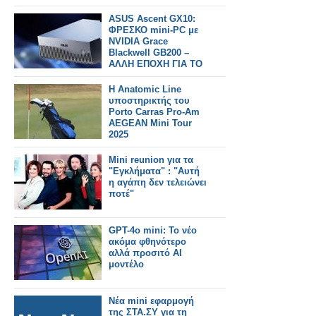
ASUS Ascent GX10:
ΦΡΕΣΚΟ mini-PC με
NVIDIA Grace
Blackwell GB200 –
ΑΛΛΗ ΕΠΟΧΗ ΓΙΑ ΤΟ
AI desktop
H Anatomic Line
υποστηρικτής του
Porto Carras Pro-Am
AEGEAN Mini Tour
2025
Mini reunion για τα
"Εγκλήματα" : "Αυτή
η αγάπη δεν τελειώνει
ποτέ"
GPT-4o mini: Το νέο
ακόμα φθηνότερο
αλλά προσιτό AI
μοντέλο
Νέα mini εφαρμογή
της ΣΤΑ.ΣΥ για τη