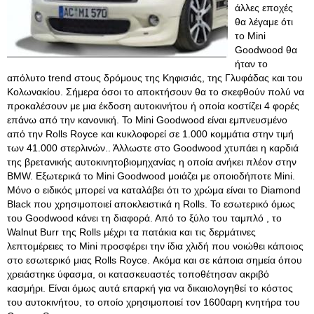
άλλες εποχές
θα λέγαμε ότι
το Mini
Goodwood θα
ήταν το
απόλυτο trend στους δρόμους της Κηφισιάς, της Γλυφάδας και του
Κολωνακίου. Σήμερα όσοι το αποκτήσουν θα το σκεφθούν πολύ να
προκαλέσουν με μια έκδοση αυτοκινήτου ή οποία κοστίζει 4 φορές
επάνω από την κανονική. Το Mini Goodwood είναι εμπνευσμένο
από την Rolls Royce και κυκλοφορεί σε 1.000 κομμάτια στην τιμή
των 41.000 στερλινών.. Άλλωστε στο Goodwood χτυπάει η καρδιά
της βρετανικής αυτοκινητοβιομηχανίας η οποία ανήκει πλέον στην
BMW. Εξωτερικά το Mini Goodwood μοιάζει με οποιοδήποτε Mini.
Μόνο ο ειδικός μπορεί να καταλάβει ότι το χρώμα είναι το Diamond
Black που χρησιμοποιεί αποκλειστικά η Rolls. Το εσωτερικό όμως
του Goodwood κάνει τη διαφορά. Από το ξύλο του ταμπλό , το
Walnut Burr της Rolls μέχρι τα πατάκια και τις δερμάτινες
λεπτομέρειες το Mini προσφέρει την ίδια χλιδή που νοιώθει κάποιος
στο εσωτερικό μιας Rolls Royce. Ακόμα και σε κάποια σημεία όπου
χρειάστηκε ύφασμα, οι κατασκευαστές τοποθέτησαν ακριβό
κασμήρι. Είναι όμως αυτά επαρκή για να δικαιολογηθεί το κόστος
του αυτοκινήτου, το οποίο χρησιμοποιεί τον 1600αρη κνητήρα του