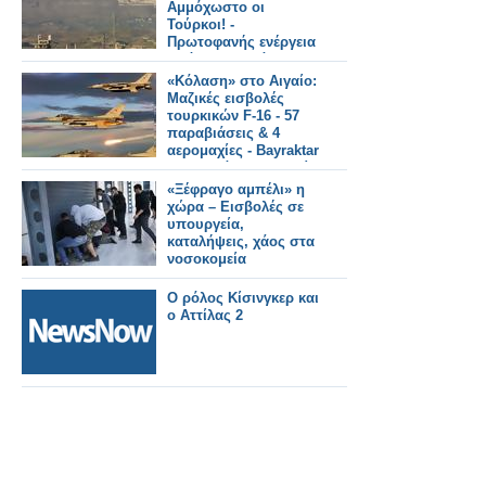
Αμμόχωστο οι
Τούρκοι! -
Πρωτοφανής ενέργεια
από ψευδοκράτος και
Άγκυρα
«Κόλαση» στο Αιγαίο:
Μαζικές εισβολές
τουρκικών F-16 - 57
παραβιάσεις & 4
αερομαχίες - Bayraktar
ΤΒ2 «σκάναρε» τη Χίο
«Ξέφραγο αμπέλι» η
χώρα – Εισβολές σε
υπουργεία,
καταλήψεις, χάος στα
νοσοκομεία
Ο ρόλος Κίσινγκερ και
ο Αττίλας 2