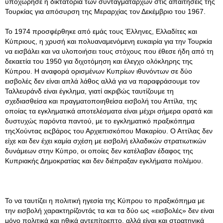
υποχώρησε η δικτατορία των συνταγματαρχών στις απαιτήσεις της
Τουρκίας για απόσυρση της Μεραρχίας τον Δεκέμβριο του 1967.
Το 1974 προσφέρθηκε από εμάς τους Έλληνες, Ελλαδίτες και
Κύπριους, η χρυσή και πολυαναμενόμενη ευκαιρία για την Τουρκία
να εισβάλει και να υλοποιήσει τους στόχους που έθεσε ήδη από τη
δεκαετία του 1950 για διχοτόμηση και έλεγχο ολόκληρης της
Κύπρου. Η αναφορά ορισμένων Κυπρίων ιθυνόντων σε δύο
εισβολές δεν είναι απλά λάθος αλλά για να παραφράσουμε τον
Ταλλευράνδ είναι έγκλημα, γιατί ακριβώς ταυτίζουμε τη
σχεδιασθείσα και πραγματοποιηθείσα εισβολή του Αττίλα, της
οποίας τα εγκληματικά αποτελέσματα είναι μέχρι σήμερα ορατά και
δυστυχώς παρόντα παντού, με το εγκληματικό πραξικόπημα
τηςΧούντας ειςβάρος του Αρχιεπισκόπου Μακαρίου. Ο Αττίλας δεν
είχε και δεν έχει καμία σχέση με εισβολή ελλαδικών στρατιωτικών
δυνάμεων στην Κύπρο, οι οποίες δεν κατέλαβαν έδαφος της
Κυπριακής Δημοκρατίας και δεν διέπραξαν εγκλήματα πολέμου.
Το να ταυτίζει η πολιτική ηγεσία της Κύπρου το πραξικόπημα με
την εισβολή χαρακτηρίζοντάς τα και τα δύο ως «εισβολές» δεν είναι
μόνο πολιτικά και ηθικά αντεπίτρεπτο, αλλά είναι και στρατηγικά