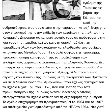
έγκλημα της
Τουρκίας εις
βάρος της
Κύπρου και
κατά της
ανθρωπότητας, που συνίσταται στην παράνομη κατοχή ξένης γης,
στον εποικισμό της, στην εκδίωξη των κατοίκων της, πολιτών της
Κυπριακής Δημοκρατίας και μετατροπής τους σε πρόσφυγες στην
ίδια τους την πατρίδα, καθώς και στη διαρκή, αδιάλειπτη
παραβίαση όλων των δικαιωμάτων και ελευθεριών των μονίμων
κατοίκων της Μεγαλονήσου. Η εισβολή σαφώς είχε πρόσχημα,
πρόφαση, ακόμη και αφορμή της το πραξικόπημα των
εγκληματιών, αφρόνων στρατιωτικών της Ελληνικής Χούντας. Δεν
υπάρχει όμως καμιά αμφιβολία πως το τραγικό αυτό συμβάν δεν
ήταν ούτε τυχαία, ούτε συγκυριακή εξέλιξη, αλλά προϊόν ενός
στρατηγικού πλάνου της Τουρκίας με τη συνεργασία των Βρετανών
και σε τελευταία φάση των Αμερικανών, που είχε ως αφετηρία του
το σχέδιο Νιχάτ Ερίμ του 1957, που κατ’ εντολή του τότε
πρωθυπουργού της Τουρκίας Αντνάν Μεντερές ο οποίος
επεξεργάστηκε το σχέδιο αττίλας για τη διχοτόμηση της Κύπρου
.
Το σχέδιο επιχειρήθηκε να πραγματοποιηθεί το 1964 και το 1967
και απέτυχε είτε γιατί εμποδίστηκε από τις ΗΠΑ το 1964, είτε γιατί