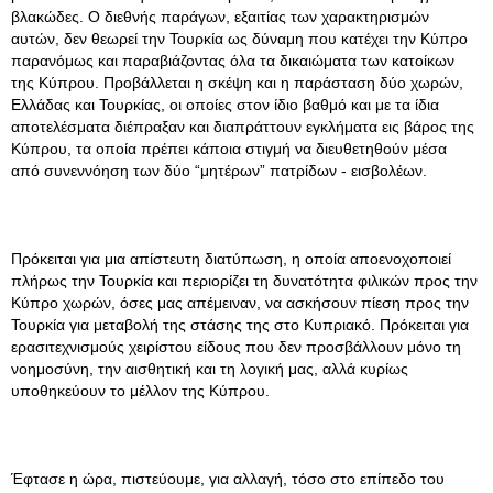
βλακώδες. Ο διεθνής παράγων, εξαιτίας των χαρακτηρισμών
αυτών, δεν θεωρεί την Τουρκία ως δύναμη που κατέχει την Κύπρο
παρανόμως και παραβιάζοντας όλα τα δικαιώματα των κατοίκων
της Κύπρου. Προβάλλεται η σκέψη και η παράσταση δύο χωρών,
Ελλάδας και Τουρκίας, οι οποίες στον ίδιο βαθμό και με τα ίδια
αποτελέσματα διέπραξαν και διαπράττουν εγκλήματα εις βάρος της
Κύπρου, τα οποία πρέπει κάποια στιγμή να διευθετηθούν μέσα
από συνεννόηση των δύο “μητέρων” πατρίδων - εισβολέων.
Πρόκειται για μια απίστευτη διατύπωση, η οποία αποενοχοποιεί
πλήρως την Τουρκία και περιορίζει τη δυνατότητα φιλικών προς την
Κύπρο χωρών, όσες μας απέμειναν, να ασκήσουν πίεση προς την
Τουρκία για μεταβολή της στάσης της στο Κυπριακό. Πρόκειται για
ερασιτεχνισμούς χειρίστου είδους που δεν προσβάλλουν μόνο τη
νοημοσύνη, την αισθητική και τη λογική μας, αλλά κυρίως
υποθηκεύουν το μέλλον της Κύπρου.
Έφτασε η ώρα, πιστεύουμε, για αλλαγή, τόσο στο επίπεδο του