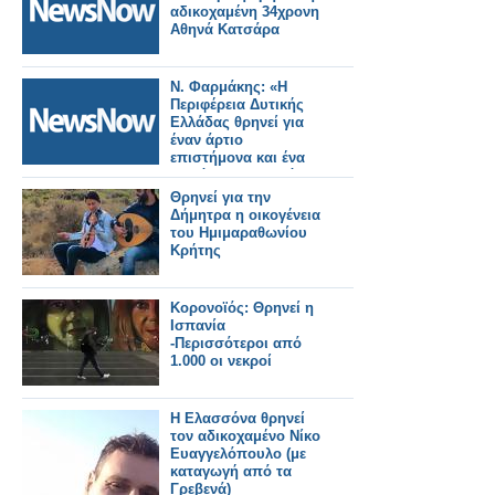
αδικοχαμένη 34χρονη
Αθηνά Κατσάρα
N. Φαρμάκης: «Η
Περιφέρεια Δυτικής
Ελλάδας θρηνεί για
έναν άρτιο
επιστήμονα και ένα
ικανό υπηρεσιακό
στέλεχος»
Θρηνεί για την
Δήμητρα η οικογένεια
του Ημιμαραθωνίου
Κρήτης
Κορονοϊός: Θρηνεί η
Ισπανία
-Περισσότεροι από
1.000 οι νεκροί
Η Ελασσόνα θρηνεί
τον αδικοχαμένο Νίκο
Ευαγγελόπουλο (με
καταγωγή από τα
Γρεβενά)