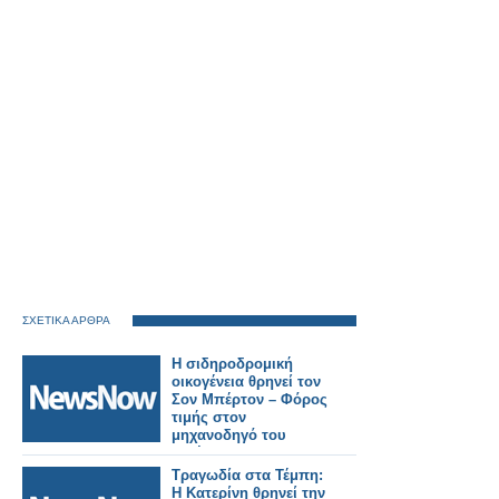
ΣΧΕΤΙΚΑ ΑΡΘΡΑ
Η σιδηροδρομική
οικογένεια θρηνεί τον
Σον Μπέρτον – Φόρος
τιμής στον
μηχανοδηγό του
Μπέντφορντ.
Τραγωδία στα Τέμπη:
Η Κατερίνη θρηνεί την