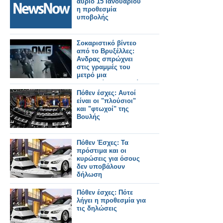
αύριο 15 Ιανουαρίου
η προθεσμία
υποβολής
Σοκαριστικό βίντεο
από το Βρυξέλλες:
Ανδρας σπρώχνει
στις γραμμές του
μετρό μια
ανυποψίαστη γυναίκα
[βίντεο]
Πόθεν έσχες: Αυτοί
είναι οι "πλούσιοι"
και "φτωχοί" της
Βουλής
Πόθεν Έσχες: Τα
πρόστιμα και οι
κυρώσεις για όσους
δεν υποβάλουν
δήλωση
Πόθεν έσχες: Πότε
λήγει η προθεσμία για
τις δηλώσεις