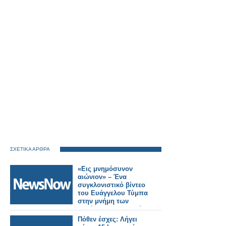
ΣΧΕΤΙΚΑ ΑΡΘΡΑ
«Εις μνημόσυνον
αιώνιον» – Ένα
συγκλονιστικό βίντεο
του Ευάγγελου Τύμπα
στην μνήμη των
θυμάτων των Τεμπών
(φωτό-βίντεο)
Πόθεν έσχες: Λήγει