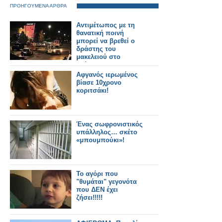
ΠΡΟΗΓΟΥΜΕΝΑ ΑΡΘΡΑ
Αντιμέτωπος με τη
θανατική ποινή
μπορεί να βρεθεί ο
δράστης του
μακελειού στο
Ντένβερ
Αφγανός ιερωμένος
βίασε 10χρονο
κοριτσάκι!
Ένας σωφρονιστικός
υπάλληλος… σκέτο
«μπουμπούκι»!
Το αγόρι που
"θυμάται" γεγονότα
που ΔΕΝ έχει
ζήσει!!!!!