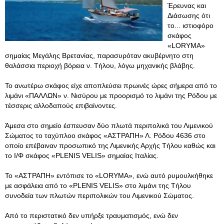
Έρευνας και
Διάσωσης ότι
το... ιστιοφόρο
σκάφος
«LORYMA»
σημαίας Μεγάλης Βρετανίας, παρασυρόταν ακυβέρνητο στη
θαλάσσια περιοχή βόρεια ν. Τήλου, λόγω μηχανικής βλάβης.
Το ανωτέρω σκάφος είχε αποπλεύσει πρωινές ώρες σήμερα από το
λιμάνι «ΠΑΛΛΩΝ» ν. Νισύρου με προορισμό το λιμάνι της Ρόδου με
τέσσερις αλλοδαπούς επιβαίνοντες.
Άμεσα στο σημείο έσπευσαν δύο πλωτά περιπολικά του Λιμενικού
Σώματος το ταχύπλοο σκάφος «ΑΣΤΡΑΠΗ» Λ. Ρόδου 4636 στο
οποίο επέβαιναν προσωπικό της Λιμενικής Αρχής Τήλου καθώς και
το Ι/Φ σκάφος «PLENIS VELIS» σημαίας Ιταλίας.
Το «ΑΣΤΡΑΠΗ» εντόπισε το «LORYMA», ενώ αυτό ρυμουλκήθηκε
με ασφάλεια από το «PLENIS VELIS» στο λιμάνι της Τήλου
συνοδεία των πλωτών περιπολικών του Λιμενικού Σώματος.
Από το περιστατικό δεν υπήρξε τραυματισμός, ενώ δεν