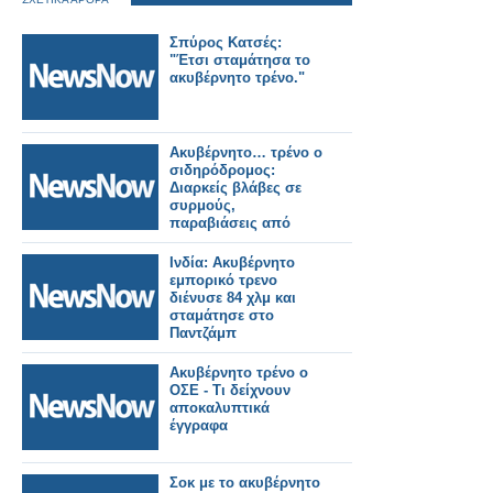
Σπύρος Κατσές:
"Έτσι σταμάτησα το
ακυβέρνητο τρένο."
Ακυβέρνητο… τρένο ο
σιδηρόδρομος:
Διαρκείς βλάβες σε
συρμούς,
παραβιάσεις από
Hellenic Train και ο
ΟΣΕ ακέφαλος
Ινδία: Ακυβέρνητο
εμπορικό τρενο
διένυσε 84 χλμ και
σταμάτησε στο
Παντζάμπ
Ακυβέρνητο τρένο ο
ΟΣΕ - Τι δείχνουν
αποκαλυπτικά
έγγραφα
Σοκ με το ακυβέρνητο