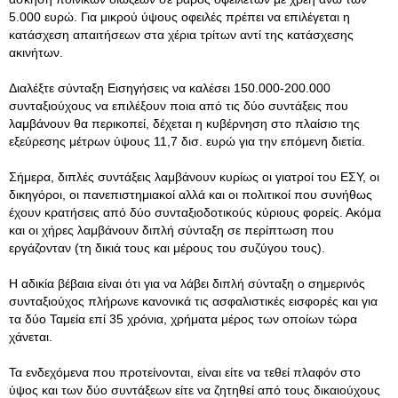
5.000 ευρώ. Για μικρού ύψους οφειλές πρέπει να επιλέγεται η
κατάσχεση απαιτήσεων στα χέρια τρίτων αντί της κατάσχεσης
ακινήτων.
Διαλέξτε σύνταξη Εισηγήσεις να καλέσει 150.000-200.000
συνταξιού­χους να επιλέξουν ποια από τις δύο συντάξεις που
λαμβάνουν θα περικοπεί, δέχεται η κυβέρ­νηση στο πλαίσιο της
εξεύρεσης μέτρων ύψους 11,7 δισ. ευρώ για την επόμενη διετία.
Σήμερα, διπλές συντάξεις λαμ­βάνουν κυρίως οι γιατροί του ΕΣΥ, οι
δικηγόροι, οι πανεπιστημιακοί αλλά και οι πολιτικοί που συνή­θως
έχουν κρατήσεις από δύο συνταξιοδοτικούς κύριους φο­ρείς. Ακόμα
και οι χήρες λαμβά­νουν διπλή σύνταξη σε περίπτω­ση που
εργάζονταν (τη δικιά τους και μέρους του συζύγου τους).
Η αδικία βέβαια είναι ότι για να λάβει διπλή σύνταξη ο σημε­ρινός
συνταξιούχος πλήρωνε κα­νονικά τις ασφαλιστικές εισφο­ρές και για
τα δύο Ταμεία επί 35 χρόνια, χρήματα μέρος των οποί­ων τώρα
χάνεται.
Τα ενδεχόμενα που προτείνο­νται, είναι είτε να τεθεί πλαφόν στο
ύψος και των δύο συντάξεων είτε να ζητηθεί από τους δικαιούχους