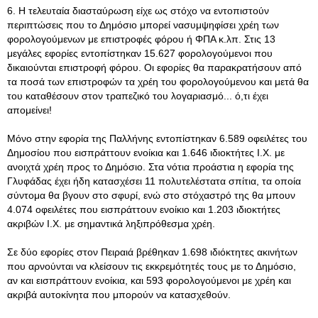
6. Η τελευταία διασταύρωση είχε ως στόχο να εντοπιστούν
περιπτώσεις που το Δημόσιο μπορεί νασυμψηφίσει χρέη των
φορολογούμενων με επιστροφές φόρου ή ΦΠΑ κ.λπ. Στις 13
μεγάλες εφορίες εντοπίστηκαν 15.627 φορολογού­μενοι που
δικαιούνται επιστροφή φόρου. Οι εφορίες θα παρακρατήσουν από
τα ποσά των επιστροφών τα χρέη του φορολογούμενου και μετά θα
του καταθέ­σουν στον τραπεζικό του λογαριασμό... ό,τι έχει
απομείνει!
Μόνο στην εφορία της Παλλήνης εντοπίστηκαν 6.589 οφειλέτες του
Δημοσί­ου που εισπράττουν ενοίκια και 1.646 ιδιοκτήτες Ι.Χ. με
ανοιχτά χρέη προς το Δημόσιο. Στα νότια προάστια η εφορία της
Γλυφάδας έχει ήδη κατασχέσει 11 πολυτελέστατα σπίτια, τα οποία
σύντομα θα βγουν στο σφυρί, ενώ στο στόχα­στρό της θα μπουν
4.074 οφειλέτες που εισπράττουν ενοίκιο και 1.203 ιδιοκτή­τες
ακριβών Ι.Χ. με σημαντικά ληξιπρόθεσμα χρέη.
Σε δύο εφορίες στον Πειραιά βρέθηκαν 1.698 ιδιόκτητες ακινήτων
που αρ­νούνται να κλείσουν τις εκκρεμότητές τους με το Δημόσιο,
αν και εισπράττουν ενοίκια, και 593 φορολογούμενοι με χρέη και
ακριβά αυτοκίνητα που μπορούν να κατασχεθούν.