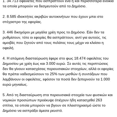
1. 34.713 οφειλέτες που εισπράττουν ένα ή και περισσότερα ενοίκια
τα οποία μπορούν να δεσμευτούν από το Δημόσιο.
2. 8.585 ιδιοκτήτες ακριβών αυτοκινήτων που έχουν μπει στο
στόχαστρο της εφορίας.
3. 446 δικηγόροι με μεγάλα χρέη προς το Δημόσιο. Εάν δεν τα
ρυθμίσουν, τότε οι εφορίες θα εισπράττουν, αντί για αυτούς, τις
αμοι­βές που ζητούν από τους πελάτες τους μέχρι να κλείσει η
οφειλή.
4. Η επόμενη διασταύρωση έφερε στο φως 18.474 οφειλέτες του
Δημοσί­ου με χρέη έως και 3.000 ευρώ. Σε αυτές τις περιπτώσεις
δεν θα γίνουν κατα­σχέσεις περιουσιακών στοιχείων, αλλά οι εφορίες
θα πρέπει ναδεσμεύσουν το 25% των μισθών ή συντάξεων που
λαμβάνουν οι οφειλέτες, εφόσον τα ποσά δεν ξεπερνούν τα 1.000
ευρώ μηνιαίως.
5. Από τη διασταύρωση στα περιουσιακά στοιχεία των φυσικών και
νομικών προσώπων προέκυψε ότιέχουν ήδη κατασχεθεί 263
σπίτια, τα οποία μπορούν να βγουν σε πλειστηριασμό ώστε το
Δημόσιο να εισπράξει άμεσα ρευστό.