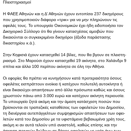
Πλειστηριασμοί
Η ΦΑΕΕ Αθηνών και η Δ’ Αθηνών έχουν εντοπίσει 237 δικηγό­ρους
που χρησιμοποιούν διάφορα «τρικ» για να μην πληρώνουν τις
οφειλές τους. Το υπουργείο Οικονομικών έχει ήδη ειδοποιή­σει τον
Δικηγορικό Σύλλογο ότι θα γίνουν κατασχέσεις αμοιβών που
δικαιούνται οι συγκεκριμένοι δικηγόροι (έξοδα παράστασης
δικαστηρίου κ.ά.).
Στην Κηφισιά έχουν κατασχεθεί 14 βίλες, που θα βγουν σε πλειστη­
ριασμό. Στο Μαρούσι έχουν κατασχεθεί 19 ακίνητα, στο Χαλάνδρι 9
σπίτια και άλλα 100 περίπου ακίνητα σε όλη την Αθήνα.
Οι εφορίες θα πρέπει να κυνηγήσουν κατά προτεραιότητα όσους
οφειλέτες εισπράττουν ενοίκια ή κατέχουν πολυτελή αυτοκίνητα ή
είναι δικαιούχοι απαι­τήσεων από άλλα πρόσωπα καθώς και όσους
χρωστούν πάνω από 3.000 ευρώ και κατέχουν ακίνητη περιουσία.
Το υπουργείο ζητά ακόμη και την άμεση κα­τάσχεση ποσών που
βρίσκονται σε τραπεζικές καταθέσεις των οφειλετών του Δημοσίου,
τη διενέργεια αυτεπάγγελτων συμψηφισμών απαιτήσεων των οφει­
λετών κατά του Δημοσίου με τα υφιστάμενα βεβαιωμένα χρέη τους,
ακόμη κι αν αυτά τελούν υπό αναστολή, καθώς επίσης και την
άσκηση ποινικών διώξεων σε βάρος οφειλετών με χρέη άνω των