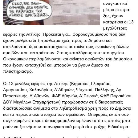
αναγκαστικά
μέτρα είσπρα­
ξης, έχουν
καταρτίσει οι 13
μεγαλύτερες
εφορίες της Αττικής. Πρόκει­ται για... φορολογούμενους που δεν
έχουν ρυθμίσει ληξιπρόθεσμα χρέη προς το Δημόσιο και
απειλούνται τώρα με κατασχέσεις αυτοκίνητων, ενοικίων ή άλλων
αμοιβών που εισπράττουν. Στους καταλόγους του υπουργείου
Οικονομικών πε­ριλαμβάνονται και ακίνητα οφειλετών του Δημοσίου
που έχουν κατασχεθεί και μπορούν να βγουν άμεσα σε
πλειστηριασμό.
Οι 13 μεγάλες εφορίες της Αττικής (Κηφισιάς, Γλυφάδας,
Αμαρουσίου, Χαλαν­δρίου, Α’ Αθηνών, Ψυχικού, Παλλήνης, Αγ.
Παρασκευής, Δ’ Αθηνών, ΦΑΕ Αθη­νών, Α’ Πειραιά, ΦΑΕ Πειραιά και
ΔΟΥ Μεγάλων Επιχειρήσεων) προχώρησαν σε 6 διαφορετικές
διασταυρώσεις ανάμεσα στα ληξιπρόθεσμα χρέη προς το Δημό­σιο
και τα περιουσιακά στοιχεία των οφειλετών. Οι εφορίες εντόπισαν
συγκεκριμένες περιπτώσεις φορολογουμένων από τις οποίες μπο­
ρούν να ξεκινήσουν τα αναγκαστικά μετρά είσπραξης. Ειδικότερα: