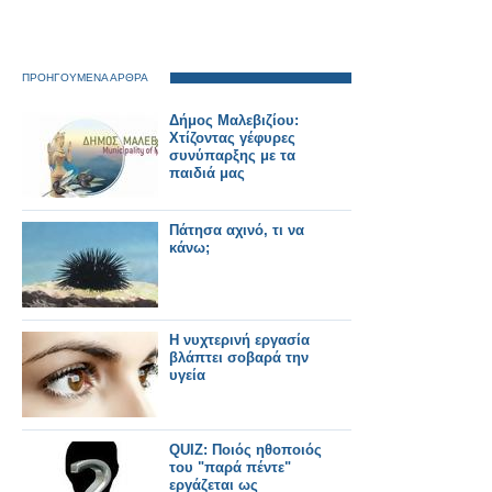
ΠΡΟΗΓΟΥΜΕΝΑ ΑΡΘΡΑ
Δήμος Μαλεβιζίου:
Χτίζοντας γέφυρες
συνύπαρξης με τα
παιδιά μας
Πάτησα αχινό, τι να
κάνω;
Η νυχτερινή εργασία
βλάπτει σοβαρά την
υγεία
QUIZ: Ποιός ηθοποιός
του "παρά πέντε"
εργάζεται ως