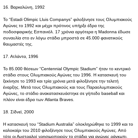
16. Βαρκελώνη, 1992
Το “Estadi Olimpic Lluis Companys” φιλοξένησε τους Ολυμπιακούς
Αγώνες το 1992 και μέχρι πρότινος υπήρξε έδρα της
ποδοσφαιρικής Εσπανιόλ. 17 χρόνια αργότερα η Madonna έδωσε
συναυλία στο εν λόγω στάδιο μπροστά σε 45.000 φανατικούς
θαυμαστές της.
17. Ατλάντα, 1996
Το 85.000 θέσεων “Centennial Olympic Stadium” ήταν το κεντρικό
στάδιο στους Ολυμπιακούς Αγώνες του 1996. Η κατασκευή του
ξεκίνησε το 1993 και τρία χρόνια μετά φιλοξένησε την τελετή
έναρξης. Μετά τους Ολυμπιακούς και τους Παραολυμπιακούς
Αγώνες, το στάδιο ανακατασκευάστηκε σε γήπεδο baseball και
πλέον είναι έδρα των Atlanta Braves.
18. Σίδνεϊ, 2000
Η κατασκευή του “Stadium Australia” ολοκληρώθηκε το 1999 και το
καλοκαίρι του 2010 φιλοξένησε τους Ολυμπιακούς Αγώνες. Από
τότε οι Αυστραλοί χρησιμοποιούν το στάδιο για αγώνες ράγκμπι.