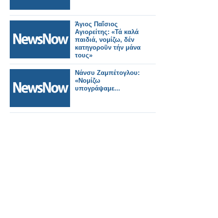
Άγιος Παΐσιος
Αγιορείτης: «Τά καλά
παιδιά, νομίζω, δέν
κατηγοροῦν τήν μάνα
τους»
Νάνσυ Ζαμπέτογλου:
«Νομίζω
υπογράψαμε...