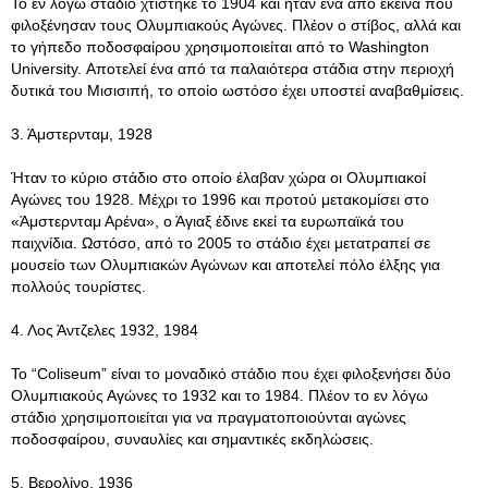
Το εν λόγω στάδιο χτίστηκε το 1904 και ήταν ένα από εκείνα που
φιλοξένησαν τους Ολυμπιακούς Αγώνες. Πλέον ο στίβος, αλλά και
το γήπεδο ποδοσφαίρου χρησιμοποιείται από το Washington
University. Αποτελεί ένα από τα παλαιότερα στάδια στην περιοχή
δυτικά του Μισισιπή, το οποίο ωστόσο έχει υποστεί αναβαθμίσεις.
3. Άμστερνταμ, 1928
Ήταν το κύριο στάδιο στο οποίο έλαβαν χώρα οι Ολυμπιακοί
Αγώνες του 1928. Μέχρι το 1996 και προτού μετακομίσει στο
«Άμστερνταμ Αρένα», ο Άγιαξ έδινε εκεί τα ευρωπαϊκά του
παιχνίδια. Ωστόσο, από το 2005 το στάδιο έχει μετατραπεί σε
μουσείο των Ολυμπιακών Αγώνων και αποτελεί πόλο έλξης για
πολλούς τουρίστες.
4. Λος Άντζελες 1932, 1984
To “Coliseum” είναι το μοναδικό στάδιο που έχει φιλοξενήσει δύο
Ολυμπιακούς Αγώνες το 1932 και το 1984. Πλέον το εν λόγω
στάδιο χρησιμοποιείται για να πραγματοποιούνται αγώνες
ποδοσφαίρου, συναυλίες και σημαντικές εκδηλώσεις.
5. Βερολίνο, 1936