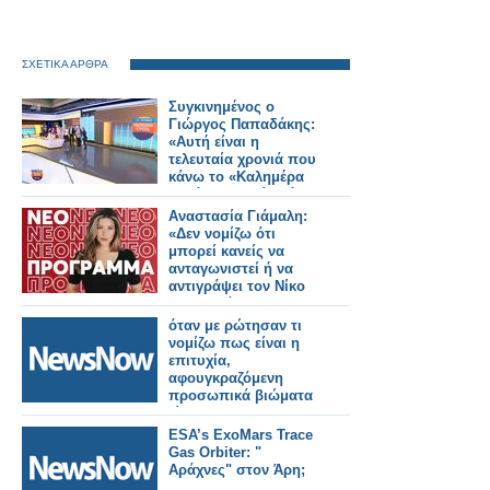
ΣΧΕΤΙΚΑ ΑΡΘΡΑ
Συγκινημένος ο
Γιώργος Παπαδάκης:
«Αυτή είναι η
τελευταία χρονιά που
κάνω το «Καλημέρα
Ελλάδα», νομίζω ότι
άργησα»
Αναστασία Γιάμαλη:
«Δεν νομίζω ότι
μπορεί κανείς να
ανταγωνιστεί ή να
αντιγράψει τον Νίκο
Ευαγγελάτο»
όταν με ρώτησαν τι
νομίζω πως είναι η
επιτυχία,
αφουγκραζόμενη
προσωπικά βιώματα
είπα...
ESA’s ExoMars Trace
Gas Orbiter: "
Αράχνες" στον Άρη;