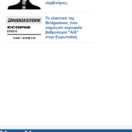
σερβιτόρος;
Το ελαστικό της
Bridgestone, που
σημείωσε κορυφαία
βαθμολογία “A/A”
στην Ευρωπαϊκή
ετικέτα, θα είναι στα
καταστήματα από την
1η Οκτωβρίου 2012