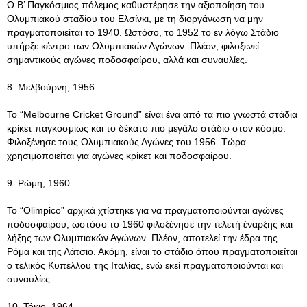
Ο Β’ Παγκόσμιος πόλεμος καθυστέρησε την αξιοποίηση του
Ολυμπιακού σταδίου του Ελσίνκι, με τη διοργάνωση να μην
πραγματοποιείται το 1940. Ωστόσο, το 1952 το εν λόγω Στάδιο
υπήρξε κέντρο των Ολυμπιακών Αγώνων. Πλέον, φιλοξενεί
σημαντικούς αγώνες ποδοσφαίρου, αλλά και συναυλίες.
8. Μελβούρνη, 1956
Το “Melbourne Cricket Ground” είναι ένα από τα πιο γνωστά στάδια
κρίκετ παγκοσμίως και το δέκατο πιο μεγάλο στάδιο στον κόσμο.
Φιλοξένησε τους Ολυμπιακούς Αγώνες του 1956. Τώρα
χρησιμοποιείται για αγώνες κρίκετ και ποδοσφαίρου.
9. Ρώμη, 1960
Το “Olimpico” αρχικά χτίστηκε για να πραγματοποιούνται αγώνες
ποδοσφαίρου, ωστόσο το 1960 φιλοξένησε την τελετή έναρξης και
λήξης των Ολυμπιακών Αγώνων. Πλέον, αποτελεί την έδρα της
Ρόμα και της Λάτσιο. Ακόμη, είναι το στάδιο όπου πραγματοποιείται
ο τελικός Κυπέλλου της Ιταλίας, ενώ εκεί πραγματοποιούνται και
συναυλίες.
10. Τόκιο, 1964