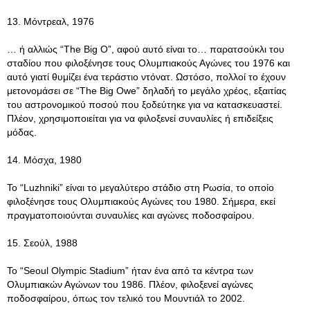
13. Μόντρεαλ, 1976
… ή αλλιώς “The Big O”, αφού αυτό είναι το… παρατσούκλι του
σταδίου που φιλοξένησε τους Ολυμπιακούς Αγώνες του 1976 και
αυτό γιατί θυμίζει ένα τεράστιο ντόνατ. Ωστόσο, πολλοί το έχουν
μετονομάσει σε “The Big Owe” δηλαδή το μεγάλο χρέος, εξαιτίας
του αστρονομικού ποσού που ξοδεύτηκε για να κατασκευαστεί.
Πλέον, χρησιμοποιείται για να φιλοξενεί συναυλίες ή επιδείξεις
μόδας.
14. Μόσχα, 1980
Το “Luzhniki” είναι το μεγαλύτερο στάδιο στη Ρωσία, το οποίο
φιλοξένησε τους Ολυμπιακούς Αγώνες του 1980. Σήμερα, εκεί
πραγματοποιούνται συναυλίες και αγώνες ποδοσφαίρου.
15. Σεούλ, 1988
Το “Seoul Olympic Stadium” ήταν ένα από τα κέντρα των
Ολυμπιακών Αγώνων του 1986. Πλέον, φιλοξενεί αγώνες
ποδοσφαίρου, όπως τον τελικό του Μουντιάλ το 2002.