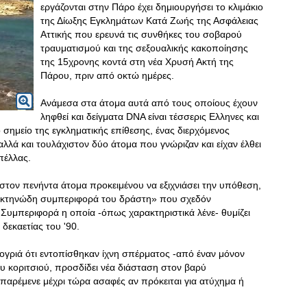
εργάζονται στην Πάρο έχει δημιουργήσει το κλιμάκιο
της Δίωξης Εγκλημάτων Κατά Ζωής της Ασφάλειας
Αττικής που ερευνά τις συνθήκες του σοβαρού
τραυματισμού και της σεξουαλικής κακοποίησης
της 15χρονης κοντά στη νέα Χρυσή Ακτή της
Πάρου, πριν από οκτώ ημέρες.
Ανάμεσα στα άτομα αυτά από τους οποίους έχουν
ληφθεί και δείγματα DNA είναι τέσσερις Ελληνες και
 σημείο της εγκληματικής επίθεσης, ένας διερχόμενος
αλλά και τουλάχιστον δύο άτομα που γνώριζαν και είχαν έλθει
πέλλας.
ιστον πενήντα άτομα προκειμένου να εξιχνιάσει την υπόθεση,
ια κτηνώδη συμπεριφορά του δράστη» που σχεδόν
υμπεριφορά η οποία -όπως χαρακτηριστικά λένε- θυμίζει
δεκαετίας του '90.
ογριά ότι εντοπίσθηκαν ίχνη σπέρματος -από έναν μόνον
υ κοριτσιού, προσδίδει νέα διάσταση στον βαρύ
 παρέμενε μέχρι τώρα ασαφές αν πρόκειται για ατύχημα ή