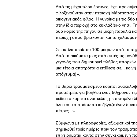
Από τις μέχρι τώρα έρευνες, έχει προκύψει
φιλοξενούνταν στην περιοχή Μάρπισσας σ
οικογενειακός φίλος. Η γυναίκα με τις δύο
στην ίδια περιοχή στο κυκλαδίτικο νησί. 
δύο κόρες της πήγαν σε μικρή παραλία κα
περιοχή όπου βρίσκονται και τα χαλάσματ
Σε ακτίνα περίπου 100 μέτρων από το σημ
Από τα οικήματα μίας από αυτές τις μονά
γεγονός που δημιουργεί πλήθος αποριών 
μια τέτοια αποτρόπαια επίθεση σε... κοιν
απόγευμα)».
Το βαριά τραυματισμένο κορίτσι ανακάλυψ
προσέτρεξε για βοήθεια ένας 50χρονος τ
«είδα το κορίτσι ανάσκελα , με πεταμένο 
όλο του το πρόσωπο κι έβγαζε έναν δυνατ
πέτρες...».
Σύμφωνα με πληροφορίες, αξιωματικοί τη
σημειωθεί τρείς ημέρες πριν τον τραυματ
επιχειρηματία κοντά στην συγκεκριμένη π