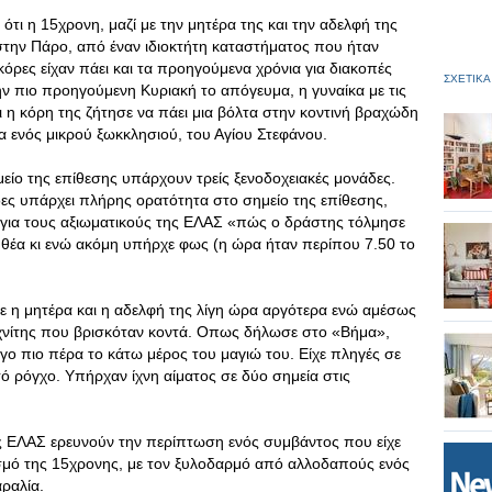
 ότι η 15χρονη, μαζί με την μητέρα της και την αδελφή της
την Πάρο, από έναν ιδιοκτήτη καταστήματος που ήταν
 κόρες είχαν πάει και τα προηγούμενα χρόνια για διακοπές
ΣΧΕΤΙΚΑ
Την πιο προηγούμενη Κυριακή το απόγευμα, η γυναίκα με τις
ι η κόρη της ζήτησε να πάει μια βόλτα στην κοντινή βραχώδη
α ενός μικρού ξωκκλησιού, του Αγίου Στεφάνου.
είο της επίθεσης υπάρχουν τρείς ξενοδοχειακές μονάδες.
δες υπάρχει πλήρης ορατότητα στο σημείο της επίθεσης,
για τους αξιωματικούς της ΕΛΑΣ «πώς ο δράστης τόλμησε
ή θέα κι ενώ ακόμη υπήρχε φως (η ώρα ήταν περίπου 7.50 το
ε η μητέρα και η αδελφή της λίγη ώρα αργότερα ενώ αμέσως
εχνίτης που βρισκόταν κοντά. Οπως δήλωσε στο «Βήμα»,
λίγο πιο πέρα το κάτω μέρος του μαγιώ του. Είχε πληγές σε
ό ρόγχο. Υπήρχαν ίχνη αίματος σε δύο σημεία στις
ς ΕΛΑΣ ερευνούν την περίπτωση ενός συμβάντος που είχε
ισμό της 15χρονης, με τον ξυλοδαρμό από αλλοδαπούς ενός
αραλία.