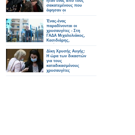
ήταν ένας από τους
σακατεμένους που
άφησαν οι
χρυσαυγίτες
Ένας-ένας
παραδίνονται οι
χρυσαυγίτες - Στη
ΓΑΔΑ Μιχαλολιάκος,
Κασιδιάρης,
Ηλιόπουλος,
Γερμενής
Δίκη Χρυσής Αυγής:
Η ώρα των δικαστών
για τους
καταδικασμένους
χρυσαυγίτες