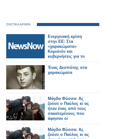
ΣΧΕΤΙΚΑ ΑΡΘΡΑ
Ενεργειακή κρίση
στην ΕΕ: Στα
«χαρακώματα»
Κομισιόν και
κυβερνήσεις για το
πλαφόν στο φυσικό
αέριο
Ένας Δεσπότης στα
χαρακώματα
Μάγδα Φύσσα: Ας
ζούσε ο Παύλος κι ας
ήταν ένας από τους
σακατεμένους που
άφησαν οι
χρυσαυγίτες
Μάγδα Φύσσα: Ας
ζούσε ο Παύλος κι ας