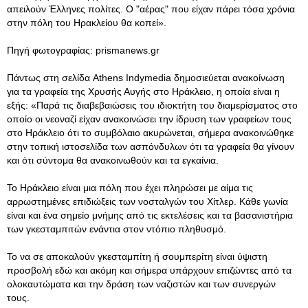
απειλούν Έλληνες πολίτες. Ο "αέρας" που είχαν πάρει τόσα χρόνια
στην πόλη του Ηρακλείου θα κοπεί».
Πηγή φωτογραφίας: prismanews.gr
Πάντως στη σελίδα Athens Indymedia δημοσιεύεται ανακοίνωση
για τα γραφεία της Χρυσής Αυγής στο Ηράκλειο, η οποία είναι η
εξής: «Παρά τις διαβεβαιώσεις του ιδιοκτήτη του διαμερίσματος στο
οποίο οι νεοναζί είχαν ανακοινώσει την ίδρυση των γραφείων τους
στο Ηράκλειο ότι το συμβόλαιο ακυρώνεται, σήμερα ανακοινώθηκε
στην τοπική ιστοσελίδα των ασπόνδυλων ότι τα γραφεία θα γίνουν
και ότι σύντομα θα ανακοινωθούν και τα εγκαίνια.
Το Ηράκλειο είναι μια πόλη που έχει πληρώσει με αίμα τις
αρρωστημένες επιδιώξεις των νοσταλγών του Χίτλερ. Κάθε γωνία
είναι και ένα σημείο μνήμης από τις εκτελέσεις και τα βασανιστήρια
των γκεσταμπιτών ενάντια στον ντόπιο πληθυσμό.
Το να σε αποκαλούν γκεσταμπίτη ή σουμπερίτη είναι ύψιστη
προσβολή εδώ και ακόμη και σήμερα υπάρχουν επιζώντες από τα
ολοκαυτώματα και την δράση των ναζιστών και των συνεργών
τους.