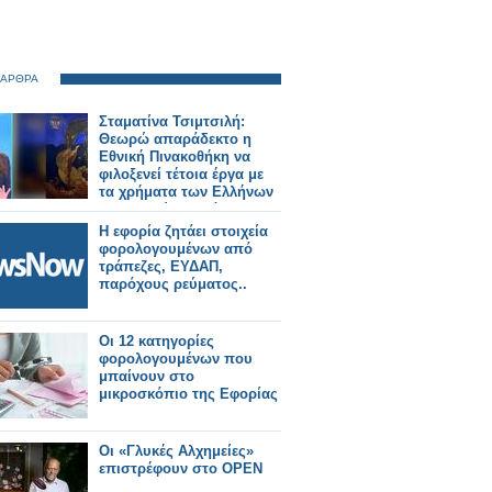
 ΑΡΘΡΑ
Σταματίνα Τσιμτσιλή:
Θεωρώ απαράδεκτο η
Εθνική Πινακοθήκη να
φιλοξενεί τέτοια έργα με
τα χρήματα των Ελλήνων
Χριστιανών Ορθόδοξων
φορολογούμενων...
Η εφορία ζητάει στοιχεία
φορολογουμένων από
τράπεζες, ΕΥΔΑΠ,
παρόχους ρεύματος..
Οι 12 κατηγορίες
φορολογουμένων που
μπαίνουν στο
μικροσκόπιο της Εφορίας
Οι «Γλυκές Αλχημείες»
επιστρέφουν στο OPEN