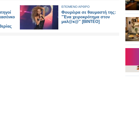
ΕΠΟΜΕΝΟ ΑΡΘΡΟ
τηγοί
Φουρέιρα σε θαυμαστή της:
κασένκο
"Ένα χειροκρότημα στον
μαλ@κ@" [ΒΙΝΤΕΟ]
θερίας