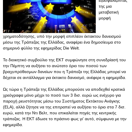
εξασφαλίζοντάς
της μια
μεταβατική
μορφή
χρηματοδότησης, υπό την μορφή επιπλέον έκτακτου δανεισμού
μέσω της Τράπεζας της Ελλάδας, αναφέρει ένα δημοσίευμα στο
σημερινό φύλλο της εφημερίδας Die Welt.
Το διοικητικό συμβούλιο της ΕΚΤ συμφώνησε στη συνεδρίασή του
την Πέμπτη να αυξήσει το ανώτατο όριο του ποσού των
βραχυπρόθεσμων δανείων που η Τράπεζα της Ελλάδας μπορεί να
δέχεται σε αντάλλαγμα για έκτακτο δανεισμό, ανέφερε η εφημερίδα.
Ως τώρα η Τράπεζα της Ελλάδας μπορούσε να αποδεχθεί κρατικά
χρεόγραφα μόνο μέχρι το ποσό των 3 δισ. ευρώ ως ενέχυρο για
παροχή ρευστότητας μέσω του Συστήματος Εκτάκτου Ανάγκης
(ELA), αλλά ζήτησε να της επιτραπεί να αυξήσει το όριο στα 7 δισ.
ευρώ, κατά την Ντι Βελτ, που επικαλείται πηγές της κεντρικής
τράπεζας. Η ΕΚΤ έδωσε το πράσινο φως γι' αυτό, σύμφωνα με την
εφημερίδα.