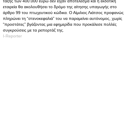
τάξης των 400.000 ευρώ δεν είχαν αποτέλεσμα και η εκδοτική
εταιρεία θα ακολουθήσει το δρόμο της αίτησης υπαγωγής στο
άρθρο 99 του πτωχευτικού κώδικα. Ο Αίμιλιος Λιάτσος προφανώς
πληρώνει τη “στενοκεφαλιά” του να παραμείνει αυτόνομος, χωρίς
“προστάτες” βγάζοντας μια εφημερίδα που προκάλεσε πολλές
συγκρούσεις με τα ρεπορτάζ της.
I-Reporter