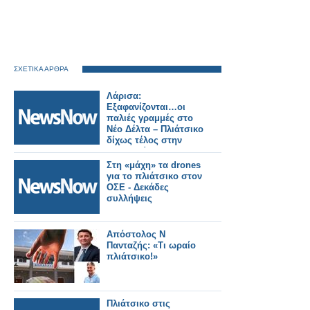
ΣΧΕΤΙΚΑ ΑΡΘΡΑ
Λάρισα:
Εξαφανίζονται…οι
παλιές γραμμές στο
Νέο Δέλτα – Πλιάτσικο
δίχως τέλος στην
περιουσία του ΟΣΕ
στη Ν. Ιωνία
Στη «μάχη» τα drones
για το πλιάτσικο στον
ΟΣΕ - Δεκάδες
συλλήψεις
Απόστολος Ν
Πανταζής: «Τι ωραίο
πλιάτσικο!»
Πλιάτσικο στις