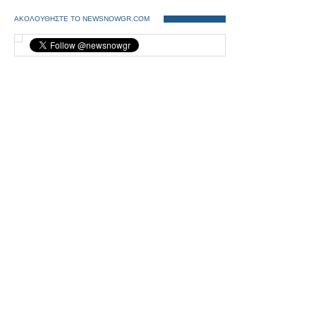
ΑΚΟΛΟΥΘΗΣΤΕ ΤΟ NEWSNOWGR.COM