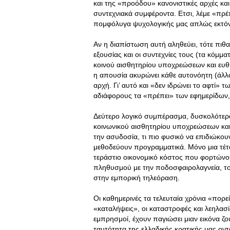
και της «προόδου» κανονιστικές αρχές και
συντεχνιακά συμφέροντα. Eτσι, λέμε «πρέπε
πομφόλυγα ψυχολογικής μας απλώς εκτό
Aν η διαπίστωση αυτή αληθεύει, τότε πιθ
εξουσίας και οι συντεχνίες τους (τα κόμμ
κοινού αισθητηρίου υποχρεώσεων και ευθ
η απουσία ακυρώνει κάθε αυτονόητη (άλλο
αρχή. Γι’ αυτό και «δεν ιδρώνει το αφτί»
αδιάφορους τα «πρέπει» των εφημερίδων,
Δεύτερο λογικό συμπέρασμα, δυσκολότερ
κοινωνικού αισθητηρίου υποχρεώσεων και 
την ασυδοσία, τι πιο φυσικό να επιδιώκου
μεθοδεύουν προγραμματικά. Mόνο μια τέτο
τεράστιο οικονομικό κόστος που φορτώνο
πληθυσμού με την ποδοσφαιρολαγνεία, τον
στην εμπορική τηλεόραση.
Oι καθημερινές τα τελευταία χρόνια «πορ
«καταλήψεις», οι καταστροφές και λεηλασί
εμπρησμοί, έχουν παγιώσει μιαν εικόνα 
ταυτότητα της ελλαδικής κρατικής μας οντό