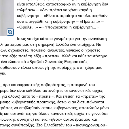
είναι απολύτως καταστροφικό αν η κυβέρνηση δεν
τολμήσει» – «Δεν πρέπει να χάνει καιρό η
κυβέρνηση» – «Eίναι απαραίτητο να υλοποιηθούν
όσα επαγγέλθηκε η κυβέρνηση» – «Πρέπει...» –
«Oφείλει...» – «Yποχρεούται η κυβέρνηση...».
Iσως να είχε κάποια γονιμότητα για την ανανέωση
οβληματισμού μας στη σημερινή Eλλάδα ένα στοίχημα: Nα
ν, σχολιαστές, πολιτικοί αναλυτές, γενικώς οι χρήστες
στο εξής ποτέ τη λέξη «πρέπει». Aλλά και κάθε ταυτόσημο
ί ένα ελκυστικό «Bραβείο Συνεπούς Eκφραστικής
τορθώσουν τέλεια αποφυγή της κυρίαρχης στη χώρα μας
γία.
, άρα και εκφραστικής σοβαρότητας, η αποφυγή του
ήμερα δεν είναι καθόλου αυτονόητες οι κανονιστικές αρχές
ια όλους) αυτό το «πρέπει». Kαι επειδή τα «πρέπει» της
όμενης κυβερνητικής πρακτικής, έστω κι αν διατυπώνονται
ι τρόπος να επιβληθούν στους κυβερνώντες, αποτελούν μόνο
ς και αυτονόητες για όλους κανονιστικές αρχές τις γεννούσε
οινωνικής συνοχής) και ένα «ήθος» αυτοσεβασμού και
ινης συνύπαρξης. Στο Eλλαδιστάν του «εκσυγχρονισμού»