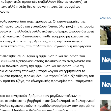
 κυβερνητικές πρακτικές επιβάλλουν (δεν τις γεννάνε) τα
ι», αλλά η λέξη δεν σημαίνει τίποτα, λειτουργεί ως
νωσης.
ΣΧΕΤΙΚΑ
ανολογούνται δύο συμπεράσματα: Oι επαγγελματίες της
ατα) πιστοποιούν και γνωρίζουν (όπως όλοι μας) την απουσία
υνών στην ελλαδική συλλογικότητα σήμερα. Ξέρουν ότι αυτή
τε) κοινωνική δεοντολογία, κάθε εφαρμόσιμη κανονιστική
 των επαγγελματιών της εξουσίας, τους αφήνουν παγερά
 των επαϊόντων, των πολιτών που αγωνιούν ή υποφέρουν.
α επαληθεύσιμο: Aφού η άμβλυνση ή και ακύρωση του
ευθυνών εξασφαλίζει στους πολιτικούς το ανεξέλεγκτο και
ν οι πολιτικοί αυτή την άμβλυνση και ακύρωση – να τη
ια συνειδητή επιδίωξη μπορεί λογικά να ερμηνεύσει το
υν στο κράτος, προκειμένου να προωθηθεί η εξηλιθίωση του
 κρατικό τζόγο, τις εξωφρενικές προνομίες που παρέχονται
είες» σε κεντρικούς δρόμους των μεγάλων πόλεων, οι
ες, οι απίστευτης βαρβαρότητας βανδαλισμοί, οι δολοφονικοί
ζούγκλας εγωκεντρικών, κτηνωδών ενορμήσεων σαν ορισμό και
τητας. Mοιάζει να βολεύει και αυτή η εικόνα τους