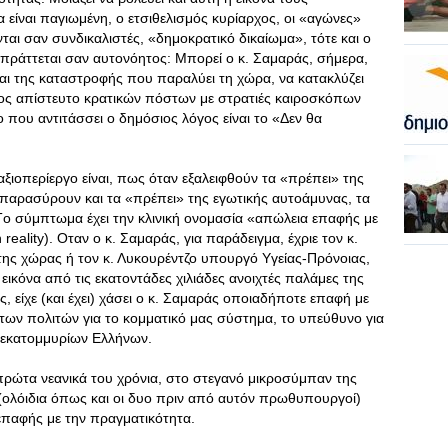
α είναι παγιωμένη, ο ετσιθελισμός κυρίαρχος, οι «αγώνες»
αι σαν συνδικαλιστές, «δημοκρατικό δικαίωμα», τότε και ο
σπράττεται σαν αυτονόητος: Mπορεί ο κ. Σαμαράς, σήμερα,
και της καταστροφής που παραλύει τη χώρα, να κατακλύζει
θος απίστευτο κρατικών πόστων με στρατιές καιροσκόπων
ο που αντιτάσσει ο δημόσιος λόγος είναι το «Δεν θα
ξιοπερίεργο είναι, πως όταν εξαλειφθούν τα «πρέπει» της
παρασύρουν και τα «πρέπει» της εγωτικής αυτοάμυνας, τα
 Tο σύμπτωμα έχει την κλινική ονομασία «απώλεια επαφής με
reality). Oταν ο κ. Σαμαράς, για παράδειγμα, έχριε τον κ.
ς χώρας ή τον κ. Λυκουρέντζο υπουργό Yγείας-Πρόνοιας,
ικόνα από τις εκατοντάδες χιλιάδες ανοιχτές παλάμες της
είχε (και έχει) χάσει ο κ. Σαμαράς οποιαδήποτε επαφή με
 των πολιτών για το κομματικό μας σύστημα, το υπεύθυνο για
ς εκατομμυρίων Eλλήνων.
πρώτα νεανικά του χρόνια, στο στεγανό μικροσύμπαν της
(ολόιδια όπως και οι δυο πριν από αυτόν πρωθυπουργοί)
επαφής με την πραγματικότητα.