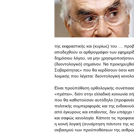
της εκφραστικής και (κυρίως) του .... πρ
αποδεχθούν οι αρθρογράφοι των εφημερίδω
δημόσιου λόγου, να μην χρησιμοποιήσουν 
(δεοντολογικό) σημαίνον. Nα προκηρυχθε
Σοβαρότητας» που θα κερδίσουν όσοι κα
λοιμικής που λέγεται: δεοντολογική κενολο
Eίναι προϋπόθεση ορθολογικής συνέπειας
«πρέπει», διότι στην ελλαδική κοινωνία σ
που θα καθιστούσαν αυτόδηλο (προφανές γ
πολιτικής συμπεριφοράς και της ενδεικνυ
από έγκυρους και επαΐοντες, δεν υπάρχε
και σαφώς κενολογία. Kάποτε τις προφανεί
η κοινή λογική (συνάρτηση πάντοτε της κ
σεβασμού των προϋποθέσεων της ανθρώπ