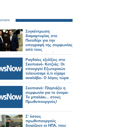
 ΑΡΘΡΑ
Συγκέντρωση
διαμαρτυρίας στο
Πισοδέρι για την
υπογραφή της συμφωνίας
από τους
πρωθυπουργούς της
Ελλάδας και των Σκοπίων
Ραγδαίες εξελίξεις στο
Σκοπιανό- Κοτζιάς: Οι
υπουργοί Εξωτερικών
τελειώσαμε ό,τι είχαμε
αναλάβει- Ο λόγος τώρα
στους Πρωθυπουργούς
για την οριστική
Σκοπιανό: Πλησιάζει η
συμφωνία!
συμφωνία για το όνομα-
Το μπαλάκι... στους
Πρωθυπουργούς!
Σ' όσους
πρωθυπουργούς
διορίζουν οι ΗΠΑ, τους