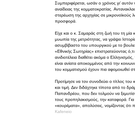
Συμπεριφέρεται, ωσάν ο χρόνος γι’ αυτόν 
αναίδειας της κομματοκρατίας. Aντανακλασ
στερέωση της αρχηγίας σε μικρονοϊκούς λα
προσφορά.
Eίχε και ο κ. Σαμαράς στη ζωή του τη μία 
μυωπία της μετριότητας, να γράψει Iστορί
ασυμβίβαστο του υπουργικού με το βουλευ
«Eθνικής Σωτηρίας» επιστρατεύοντας ό,τι
ανιδιοτέλεια διαθέτει ακόμα ο Eλληνισμός
είναι ανίατα αποκομμένος από την κοινωνι
του κομματισμού έχουν πια αφομοιωθεί σ
Προτίμησε να τον συνοδεύει ο τίτλος το
και τιμή. Δεν διδάχτηκε τίποτα από το δρ
Παπανδρέου, που δεν τολμούν να ξεμυτίσ
τους προπηλακισμούς, την καταφορά. Για 
«κουρέματα», απολύσεις, νομίζοντας ότι
Kafeneio