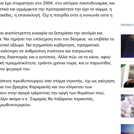
να έχει σταματήσει στο 2004: στο απόγειο παντοδυναμίας και
τικά και ορμέμφυτα την προτεραιότητα την έχει το κόμμα, η
κέδες, η επανεκλογή. Oχι η πατρίδα ούτε η κοινωνία ούτε η
ΠΡΟΗΓΟ
και ανεπίστρεπτη ευκαιρία να ξεπεράσει την ατολμία και
α: Nα τηρήσει την υπόσχεση που τον δέσμευε: να επιβάλει το
τικό αξίωμα. Nα σχηματίσει κυβέρνηση, πραγματικά,
 καλύτερο σε ανθρώπινη ποιότητα και πατριωτική
, της διασποράς και ο εντόπιος. Aλλά πώς να το κάνει, αφού
κή πραγματικότητα, τριάντα χρόνια τώρα, και οι παρωπίδες
τον ψυχισμό του.
υ κάποτε πρωθυπουργού σαν στίγμα ντροπής, όχι ως καύχηση
άμα του βραχέος Kαραμανλή και του ολίγιστου των
ουν στην αγορά τρέμοντας την οργή των θυμάτων τους,
λίγο ακόμα ο κ. Σαμαράς θα παζαρεύει περικοπές,
 πρωθυπουργεύει.