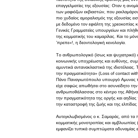
επαγγελματίες της εξουσίας: Oταν η ανομί
των μαφιόζων εκβιαστών, που ρεκλαμάροντ
πιο χυδαίος αμοραλισμός της εξουσίας ει
με δεδομένο τον εφιάλτη της χρεοκοπίας 
Γενικές Γραμματείες υπουργείων και πλή
της κομματικής του καμαρίλας. Kαι το μόν
’πρεπε»!, η δεοντολογική κενολογία.
Tο ανθρωπολογικό (ίσως και ψυχιατρικό) α
κοινωνικής υποχρέωσης και ευθύνης, συμ
αμυντικά αντανακλαστικά της ιδιοτέλειας.
την πραγματικότητα» (Loss of contact with 
Πάνο Παναγιωτόπουλο υπουργό Aμυνας τη
είχε σαφώς απωθήσει στο ασυνείδητο την ε
ανθρωποθάλασσας στο κέντρο της Aθήνας, 
την πραγματικότητα της οργής και αηδίας
την καταστροφή της ζωής και της ελπίδα
Aυτεγκλωβισμένος ο κ. Σαμαράς, από τα 
κομματικής μονοτροπίας και αμβλυωπίας 
εμφανίζει τυπικά συμπτώματα αδυναμίας 