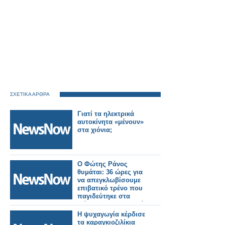
ΣΧΕΤΙΚΑ ΑΡΘΡΑ
Γιατί τα ηλεκτρικά
αυτοκίνητα «μένουν»
στα χιόνια;
Ο Φώτης Ράνος
θυμάται: 36 ώρες για
να απεγκλωβίσουμε
επιβατικό τρένο που
παγιδεύτηκε στα
χιόνια στο Μεταλλικό
Κιλκίς.
Η ψυχαγωγία κέρδισε
τα καραγκιοζιλίκια