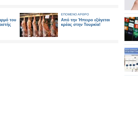
ΕΠΟΜΕΝΟ ΑΡΘΡΟ
αρμό του
Από την Ήπειρο εξάγεται
καστής
κρέας στην Τουρκία!