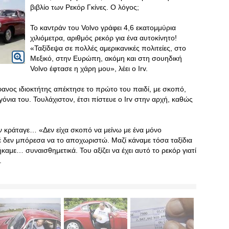
βιβλίο των Ρεκόρ Γκίνες. Ο λόγος;
Το καντράν του Volvo γράφει 4,6 εκατομμύρια
χιλιόμετρα, αριθμός ρεκόρ για ένα αυτοκίνητο!
«Ταξίδεψα σε πολλές αμερικανικές πολιτείες, στο
Μεξικό, στην Ευρώπη, ακόμη και στη σουηδική
Volvo έφτασε η χάρη μου», λέει ο Irv.
ανος ιδιοκτήτης απέκτησε το πρώτο του παιδί, με σκοπό,
όνια του. Τουλάχιστον, έτσι πίστευε ο Irv στην αρχή, καθώς
ον κράταγε… «Δεν είχα σκοπό να μείνω με ένα μόνο
έ δεν μπόρεσα να το αποχωριστώ. Μαζί κάναμε τόσα ταξίδια
καμε… συναισθημετικά. Του αξίζει να έχει αυτό το ρεκόρ γιατί
.