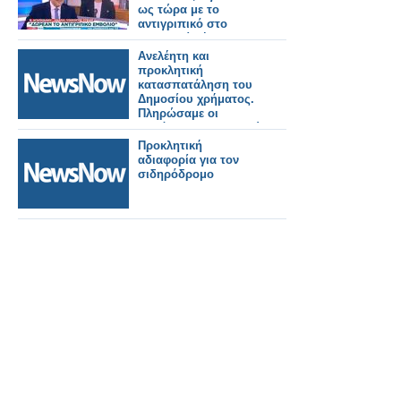
θέματα σιδηροδρόμου
ως τώρα με το
αντιγριπικό στο
φαρμακείο ήταν
παράνομο» (video)
Ανελέητη και
προκλητική
κατασπατάληση του
Δημοσίου χρήματος.
Πληρώσαμε οι
Δημότες 100.272 ευρώ
για τη διαμόρφωση
Προκλητική
κτιρίου σε νέο ΚΔΑΠ
αδιαφορία για τον
στη Πάλαιρο.
σιδηρόδρομο
Δημοτικοί Σύμβουλοι
πάρτε θέση