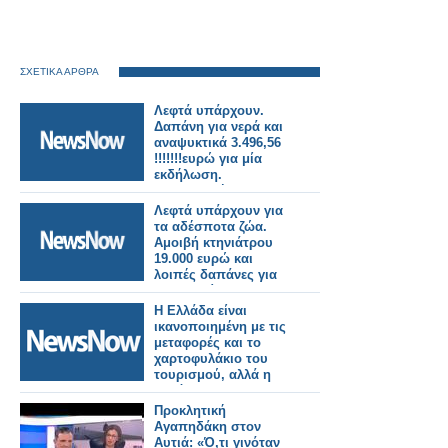
ΣΧΕΤΙΚΑ ΑΡΘΡΑ
Λεφτά υπάρχουν.
Δαπάνη για νερά και
αναψυκτικά 3.496,56
!!!!!!!ευρώ για μία
εκδήλωση.
Προκλητική και
αδιαφανής
Λεφτά υπάρχουν για
κατασπατάληση του
τα αδέσποτα ζώα.
δημοσίου χρήματος
Αμοιβή κτηνιάτρου
σε καιρούς απόλυτης
19.000 ευρώ και
φτωχοποίησης
λοιπές δαπάνες για
μεγάλου μέρους των
τη φροντίδα
Δημοτών
αδέσποτων ζώων
Η Ελλάδα είναι
25.000 ευρώ. Σύνολο
ικανοποιημένη με τις
44.000 ευρώ.
μεταφορές και το
Προκλητική
χαρτοφυλάκιο του
κατασπατάληση του
τουρισμού, αλλά η
δημοσίου χρήματος
ακρόαση του Ε.Κ θα
μπορούσε να είναι
Προκλητική
προκλητική αφου
Αγαπηδάκη στον
ενδέχεται να εγερθούν
Αυτιά: «Ό,τι γινόταν