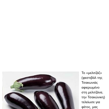
Το «μελιτζάζ»
(φεστιβάλ της
Τσακωνιάς
αφιερωμένο
στη μελιτζάνα,
την Τσακώνικη)
τελείωσε για
φέτος, μας