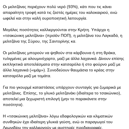
Οι μελιτζάνες περιέχουν πολύ νερό (93%), κάτι που τις κάνει
απαραίτητη τροφή κατά τις ζεστές ημέρες του καλοκαιριού, ενώ
ωφελεί και στην καλή ουροποιητική λειτουργία.
Μεγάλες ποσότητες καλλιεργούνται στην Κρήτη. Υπάρχει η
«τσακώνικη μελιτζάνα» (προϊόν ΠΟΠ), η μελιτζάνα του Λαγκαδά, η
μελιτζάνα της Σύρου, της Σαντορίνης κα.
Οι μελιτζάνες μπορούν να ψηθούν στα κάρβουνα ή στη θράκα,
τυλιγμένες με αλουμινόχαρτο, μαζί με άλλα λαχανικά. Δίνουν επίσης
εκπληκτικά αποτελέσματα στην κατσαρόλα ή στο φούρνο μαζί με
άλλα λαχανικά («ιμάμ»). Συνοδεύουν θαυμάσια το κρέας στην
κατσαρόλα μαζί με τομάτα.
Για πιο γκουρμέ καταστάσεις υπάρχουν συνταγές για ζυμαρικά με
μελιτζάνες. Επίσης, το γλυκό μελιτζανάκι (ιδιαίτερα το τσακώνικο),
αποτελεί μια ξεχωριστή επιλογή (μην το παρακάνετε στην
ποσότητα).
Η «τσακώνικη μελιτζάνα» λόγω εδαφολογικών και κλιματικών
συνθηκών έχει ιδιαίτερη γλυκιά γεύση, ενώ οι παραγωγοί του
Λεωνιδίου την καλλιεργούν με αυστηρές προδιαγραφές.