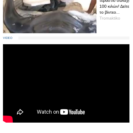
τεράστιο σαλάχι
100 κιλών! Δείτε
το βίντεο...
Tromaktiko
VIDEO