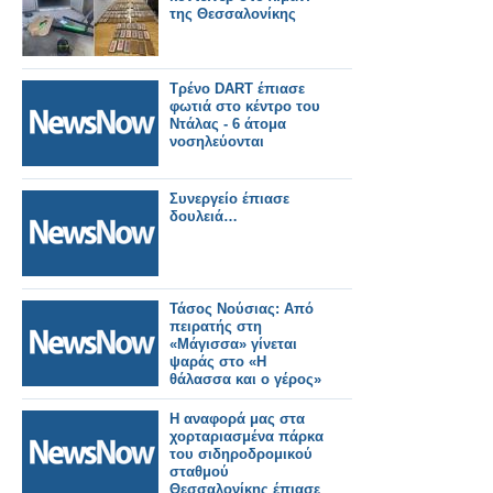
της Θεσσαλονίκης
Τρένο DART έπιασε
φωτιά στο κέντρο του
Ντάλας - 6 άτομα
νοσηλεύονται
Συνεργείο έπιασε
δουλειά…
Τάσος Νούσιας: Από
πειρατής στη
«Μάγισσα» γίνεται
ψαράς στο «Η
θάλασσα και ο γέρος»
Η αναφορά μας στα
χορταριασμένα πάρκα
του σιδηροδρομικού
σταθμού
Θεσσαλονίκης έπιασε