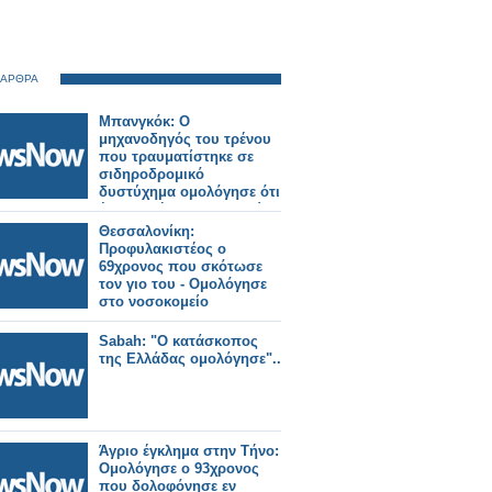
 ΑΡΘΡΑ
Μπανγκόκ: Ο
μηχανοδηγός του τρένου
που τραυματίστηκε σε
σιδηροδρομικό
δυστύχημα ομολόγησε ότι
έκανε χρήση ναρκωτικών.
Θεσσαλονίκη:
Προφυλακιστέος ο
69χρονος που σκότωσε
τον γιο του - Ομολόγησε
στο νοσοκομείο
Sabah: "Ο κατάσκοπος
της Ελλάδας ομολόγησε"..
Άγριο έγκλημα στην Τήνο:
Ομολόγησε ο 93χρονος
που δολοφόνησε εν