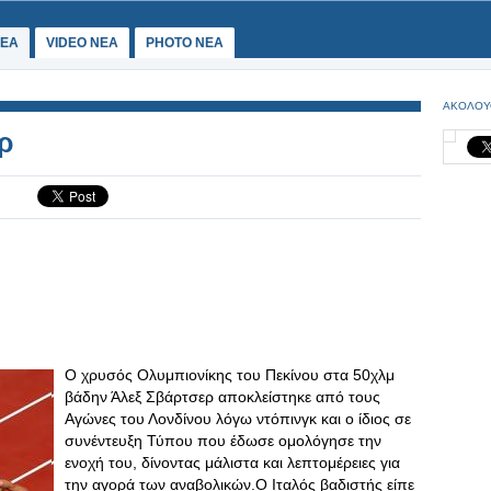
ΕΑ
VIDEO NEA
PHOTO NEA
ΑΚΟΛΟΥ
ρ
Ο χρυσός Ολυμπιονίκης του Πεκίνου στα 50χλμ
βάδην Άλεξ Σβάρτσερ αποκλείστηκε από τους
Αγώνες του Λονδίνου λόγω ντόπινγκ και ο ίδιος σε
συνέντευξη Τύπου που έδωσε ομολόγησε την
ενοχή του, δίνοντας μάλιστα και λεπτομέρειες για
την αγορά των αναβολικών.Ο Ιταλός βαδιστής είπε