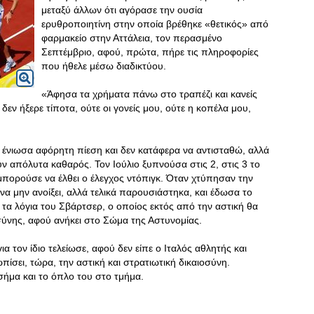
μεταξύ άλλων ότι αγόρασε την ουσία
ερυθροποιητίνη στην οποία βρέθηκε «θετικός» από
φαρμακείο στην Αττάλεια, τον περασμένο
Σεπτέμβριο, αφού, πρώτα, πήρε τις πληροφορίες
που ήθελε μέσω διαδικτύου.
«Άφησα τα χρήματα πάνω στο τραπέζι και κανείς
εν ήξερε τίποτα, ούτε οι γονείς μου, ούτε η κοπέλα μου,
, ένιωσα αφόρητη πίεση και δεν κατάφερα να αντισταθώ, αλλά
υν απόλυτα καθαρός. Τον Ιούλιο ξυπνούσα στις 2, στις 3 το
 μπορούσε να έλθει ο έλεγχος ντόπιγκ. Όταν χτύπησαν την
α μην ανοίξει, αλλά τελικά παρουσιάστηκα, και έδωσα το
ν τα λόγια του Σβάρτσερ, ο οποίος εκτός από την αστική θα
οσύνης, αφού ανήκει στο Σώμα της Αστυνομίας.
α τον ίδιο τελείωσε, αφού δεν είπε ο Ιταλός αθλητής και
πίσει, τώρα, την αστική και στρατιωτική δικαιοσύνη.
σήμα και το όπλο του στο τμήμα.