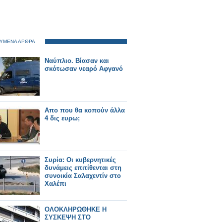
ΥΜΕΝΑ ΑΡΘΡΑ
Ναύπλιο. Βίασαν και
σκότωσαν νεαρό Αφγανό
Απο που θα κοπούν άλλα
4 δις ευρω;
Συρία: Οι κυβερνητικές
δυνάμεις επιτίθενται στη
συνοικία Σαλαχεντίν στο
Χαλέπι
ΟΛΟΚΛΗΡΩΘΗΚΕ Η
ΣΥΣΚΕΨΗ ΣΤΟ