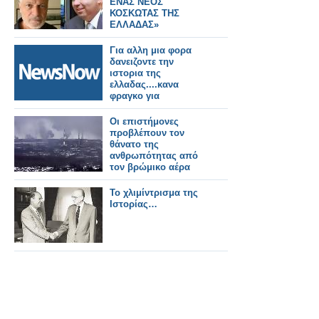
ΕΝΑΣ ΝΕΟΣ
ΚΟΣΚΩΤΑΣ ΤΗΣ
ΕΛΛΑΔΑΣ»
Για αλλη μια φορα
δανειζοντε την
ιστορια της
ελλαδας....κανα
φραγκο για
πνευματικα
δικαιώματα θα
Οι επιστήμονες
δωσουν ποτε???
προβλέπουν τον
θάνατο της
ανθρωπότητας από
τον βρώμικο αέρα
Το χλιμίντρισμα της
Ιστορίας…