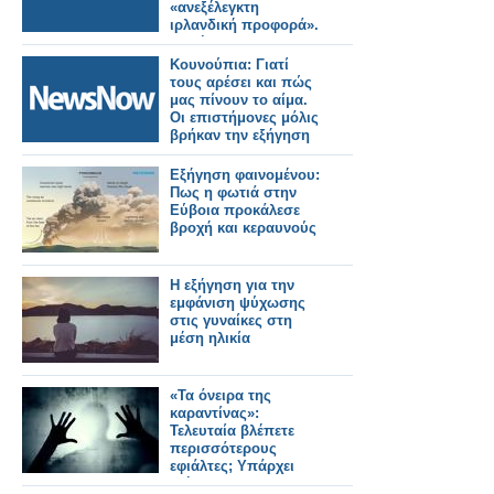
«ανεξέλεγκτη
ιρλανδική προφορά».
Η εξήγηση των
ειδικών και το
Κουνούπια: Γιατί
σύνδρομο FAS
τους αρέσει και πώς
μας πίνουν το αίμα.
Οι επιστήμονες μόλις
βρήκαν την εξήγηση
Εξήγηση φαινομένου:
Πως η φωτιά στην
Εύβοια προκάλεσε
βροχή και κεραυνούς
Η εξήγηση για την
εμφάνιση ψύχωσης
στις γυναίκες στη
μέση ηλικία
«Τα όνειρα της
καραντίνας»:
Τελευταία βλέπετε
περισσότερους
εφιάλτες; Υπάρχει
εξήγηση