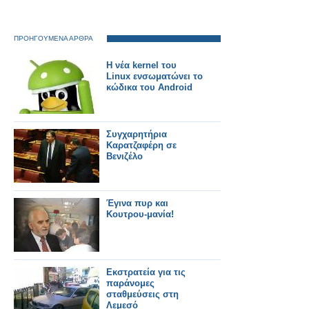
ΠΡΟΗΓΟΥΜΕΝΑ ΑΡΘΡΑ
Η νέα kernel του
Linux ενσωματώνει το
κώδικα του Android
Συγχαρητήρια
Καρατζαφέρη σε
Βενιζέλο
Έγινα πυρ και
Kουτρου-μανία!
Εκστρατεία για τις
παράνομες
σταθμεύσεις στη
Λεμεσό