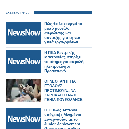
ΣΧΕΤΙΚΑ ΑΡΘΡΑ
Πώς θα λειτουργεί το
μικτό μοντέλο
ασφάλισης και
σύνταξης για τη νέα
γενιά εργαζομένων.
Η ΠΕΔ Κεντρικής
Μακεδονίας στηρίζει
το αίτημα για ασφαλή
ηλεκτροκίνητο
Προαστιακό
Θεσσαλονίκη–Πλατύ–
Έδεσσα.
ΟΙ ΝΕΟΙ ΑΝΤΙ ΓΙΑ
ΕΞΟΔΟΥΣ
ΠΡΟΤΙΜΟΥΝ...ΝΑ
ΣΚΡΟΛΑΡΟΥΝ– Η
ΓΕΝΙΑ ΠΟΥΚΟΛΛΗΣΕ
ΜΕ ΤΗΝ A.I ΠΑΡΑ ΣΕ
ΑΝΘΡΩΠΟΥΣς
Ο Όμιλος Antenna
υπέγραψε Μνημόνιο
Συνεργασίας με το
Junior Achievement
Greece και επενδύει