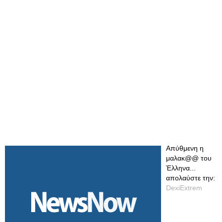
Απύθμενη η
μαλακ@@ του
Έλληνα...
απολαύστε την:
DexiExtrem