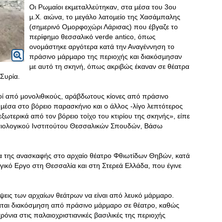
Οι Ρωµαίοι εκµεταλλεύτηκαν, στα µέσα του 3ου
µ.Χ. αιώνα, το µεγάλο λατοµείο της Χασάµπαλης
(σηµερινό Οµορφοχώρι Λάρισας) που έβγαζε το
περίφηµο θεσσαλικό verde antico, όπως
ονοµάστηκε αργότερα κατά την Αναγέννηση το
πράσινο µάρµαρο της περιοχής και διακόσµησαν
µε αυτό τη σκηνή, όπως ακριβώς έκαναν σε θέατρα
 Συρία.
ί από µονολιθικούς, αράβδωτους κίονες από πράσινο
µέσα στο βόρειο παρασκήνιο και ο άλλος -λίγο λεπτότερος
εξωτερικά από τον βόρειο τοίχο του κτιρίου της σκηνής», είπε
χαιολογικού Ινστιτούτου Θεσσαλικών Σπουδών, Βάσω
α της ανασκαφής στο αρχαίο θέατρο Φθιωτίδων Θηβών, κατά
γικό Εργο στη Θεσσαλία και στη Στερεά Ελλάδα, που έγινε
ψεις των αρχαίων θεάτρων να είναι από λευκό µάρµαρο.
άται διακόσµηση από πράσινο µάρµαρο σε θέατρο, καθώς
όνια στις παλαιοχριστιανικές βασιλικές της περιοχής