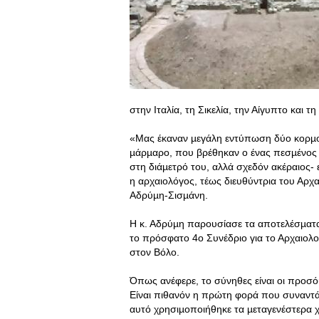
στην Ιταλία, τη Σικελία, την Αίγυπτο και τη
«Μας έκαναν µεγάλη εντύπωση δύο κορµο
µάρµαρο, που βρέθηκαν ο ένας πεσµένος 
στη διάµετρό του, αλλά σχεδόν ακέραιος- 
η αρχαιολόγος, τέως διευθύντρια του Αρ
Αδρύµη-Σισµάνη.
Η κ. Αδρύµη παρουσίασε τα αποτελέσµατ
το πρόσφατο 4ο Συνέδριο για το Αρχαιολο
στον Βόλο.
Όπως ανέφερε, το σύνηθες είναι οι προσό
Είναι πιθανόν η πρώτη φορά που συναντ
αυτό χρησιµοποιήθηκε τα µεταγενέστερα χρ