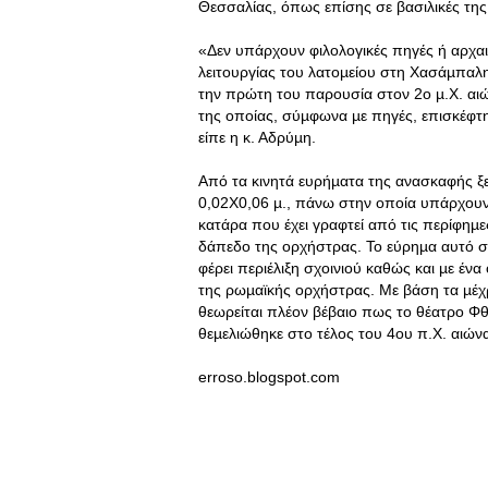
Θεσσαλίας, όπως επίσης σε βασιλικές της
«Δεν υπάρχουν φιλολογικές πηγές ή αρχαι
λειτουργίας του λατοµείου στη Χασάµπαλη
την πρώτη του παρουσία στον 2ο µ.Χ. αιών
της οποίας, σύµφωνα µε πηγές, επισκέφτη
είπε η κ. Αδρύµη.
Από τα κινητά ευρήµατα της ανασκαφής ξε
0,02Χ0,06 µ., πάνω στην οποία υπάρχουν
κατάρα που έχει γραφτεί από τις περίφηµε
δάπεδο της ορχήστρας. Το εύρηµα αυτό σ
φέρει περιέλιξη σχοινιού καθώς και µε έ
της ρωµαϊκής ορχήστρας. Με βάση τα µέχρ
θεωρείται πλέον βέβαιο πως το θέατρο Φ
θεµελιώθηκε στο τέλος του 4ου π.Χ. αιώνα
erroso.blogspot.com