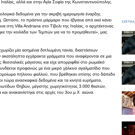
 Ιταλίας, αλλά και στην Αγία Σοφία της Κωνσταντινούπολης.
ολογικά δεδοµένα για την ακριβή ηµεροµηνία έναρξης
. Ωστόσο, το πράσινο µάρµαρο που έβγαινε από εκεί κάνει
ΣΧΕΤΙΚΑ
α στη Villa Andriana στο Τίβολι της Ιταλίας, ο αρχιτέκτονας
κε την κοιλάδα των Τεµπών για να το προµηθευτεί», µας
χωρίζει µία ασηµένια διπλωµένη ταινία, διαστάσεων
 ακατάληπτα εγχάρακτα γράµµατα που αναφέρονται σε µια
ς θεσσαλικές µάγισσες και είχε απορριφθεί στο ρωµαϊκό
υνδέεται προφανώς µε ένα µικρό χάλκινο αγαλµατίδιο που
να οµοίωµα πήλινου φαλλού, που βρέθηκαν επίσης στο δάπεδο
ι τώρα ανασκαφικά δεδοµένα και τα κινητά ευρήµατα,
θιωτίδων Θηβών, µέγιστης χωρητικότητας 3.000 θεατών,
 και ανακαινίστηκε στις αρχές του 3ου µ.Χ. αιώνα.