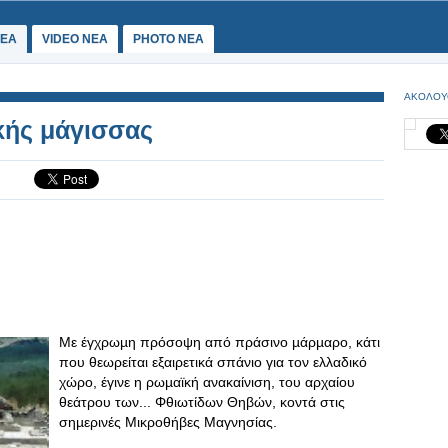
ΕΑ
VIDEO NEA
PHOTO NEA
ΑΚΟΛΟΥ
κής μάγισσας
Με έγχρωµη πρόσοψη από πράσινο µάρµαρο, κάτι
που θεωρείται εξαιρετικά σπάνιο για τον ελλαδικό
χώρο, έγινε η ρωµαϊκή ανακαίνιση, του αρχαίου
θεάτρου των... Φθιωτίδων Θηβών, κοντά στις
σηµερινές Μικροθήβες Μαγνησίας.