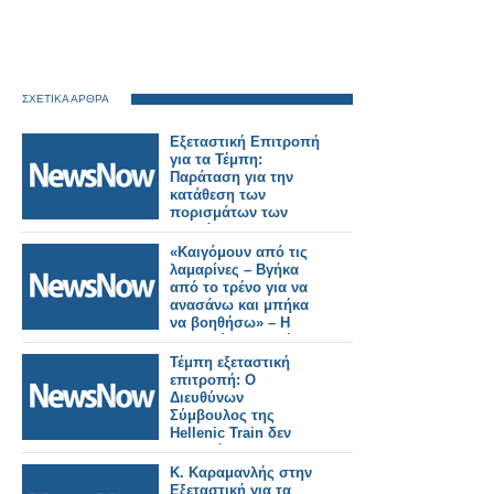
ΣΧΕΤΙΚΑ ΑΡΘΡΑ
Εξεταστική Επιτροπή
για τα Τέμπη:
Παράταση για την
κατάθεση των
πορισμάτων των
κομμάτων
«Καιγόμουν από τις
λαμαρίνες – Βγήκα
από το τρένο για να
ανασάνω και μπήκα
να βοηθήσω» – Η
μαρτυρία φοιτητή
στην εξεταστική για
Τέμπη εξεταστική
τα Τέμπη
επιτροπή: Ο
Διευθύνων
Σύμβουλος της
Hellenic Train δεν
υπογράφει την
κατάθεσή του.
Κ. Καραμανλής στην
Εξεταστική για τα