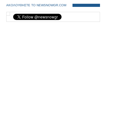
ΑΚΟΛΟΥΘΗΣΤΕ ΤΟ NEWSNOWGR.COM