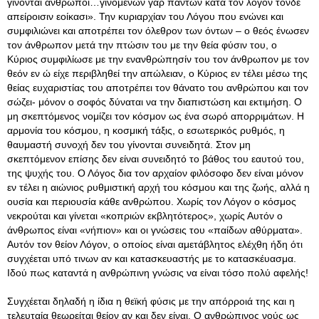
γίνονται άνθρωποι…γινομένων γαρ πάντων κατά τον λόγον τόνδε
απείροισιν εοίκασι». Την κυριαρχίαν του Λόγου που ενώνει και
συμφιλιώνει και αποτρέπει τον όλεθρον των όντων – ο θεός ένωσεν
τον άνθρωπον μετά την πτώσιν του με την θεία φύσιν του, ο
Κύριος συμφιλίωσε με την ενανθρώπησίν του τον άνθρωπον με τον
θεόν εν ώ είχε περιβληθεί την απώλειαν, ο Κύριος εν τέλει μέσω της
θείας ευχαριστίας του αποτρέπει τον θάνατο του ανθρώπου και τον
σώζει- μόνον ο σοφός δύναται να την διαπιστώση και εκτιμήση
. Ο
μη σκεπτόμενος νομίζει τον κόσμον ως ένα σωρό απορριμάτων. Η
αρμονία του κόσμου, η κοσμική τάξις, ο εσωτερικός ρυθμός, η
θαυμαστή συνοχή δεν του γίνονται συνειδητά. Στον μη
σκεπτόμενον επίσης δεν είναι συνειδητό το βάθος του εαυτού του,
της ψυχής του. Ο Λόγος δια τον αρχαίον φιλόσοφο δεν είναι μόνον
εν τέλει η αιώνιος ρυθμιστική αρχή του κόσμου και της ζωής, αλλά η
ουσία και περιουσία κάθε ανθρώπου. Χωρίς τον Λόγον ο κόσμος
νεκρούται και γίνεται «κοπριών εκβλητότερος», χωρίς Αυτόν ο
άνθρωπος είναι «νήπιον» και οι γνώσεις του «παίδων αθύρματα».
Αυτόν τον θείον Λόγον, ο οποίος είναι αμετάβλητος ελέχθη ήδη ότι
συγχέεται υπό τινων αν και κατασκευαστής με το κατασκέυασμα.
Ιδού πως καταντά η ανθρώπινη γνώσις να είναι τόσο πολύ αφελής!
Συγχέεται δηλαδή η ίδια η θεϊκή φύσις με την απόρροιά της και η
τελευταία θεωρείται θείον αν και δεν είναι. Ο ανθρώπινος νούς ως