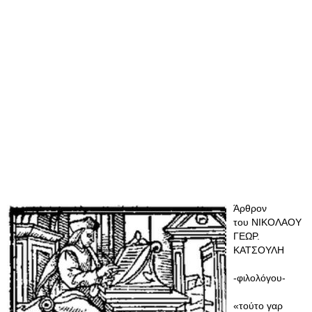
Άρθρον
του ΝΙΚΟΛΑΟΥ
ΓΕΩΡ.
ΚΑΤΣΟΥΛΗ
-φιλολόγου-
«τούτο γαρ