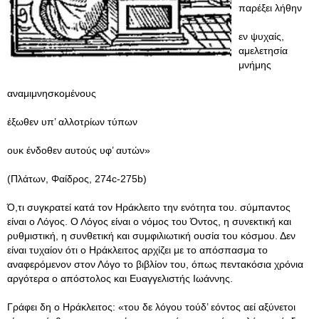
παρέξει λήθην
εν ψυχαίς,
αμελετησία
μνήμης
αναμιμνησκομένους
έξωθεν υπ’ αλλοτρίων τύπων
ουκ ένδοθεν αυτούς υφ’ αυτών»
(Πλάτων, Φαίδρος, 274c-275b)
Ό,τι συγκρατεί κατά τον Ηράκλειτο την ενότητα του. σύμπαντος
είναι ο Λόγος. Ο Λόγος είναι ο νόμος του Όντος, η συνεκτική και
ρυθμιστική, η συνθετική και συμφιλιωτική ουσία του κόσμου. Δεν
είναι τυχαίον ότι ο Ηράκλειτος αρχίζει με το απόσπασμα το
αναφερόμενον στον Λόγο το βιβλίον του, όπως πεντακόσια χρόνια
αργότερα ο απόστολος και Ευαγγελιστής Ιωάννης.
Γράφει δη ο Ηράκλειτος: «του δε λόγου τούδ’ εόντος αεί αξύνετοι