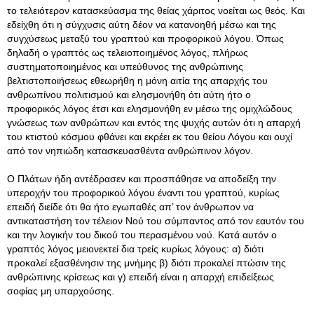
το τελειότερον κατασκεύασμα της θείας χάριτος νοείται ως θεός. Και
εδείχθη ότι η σύγχυσις αύτη δέον να κατανοηθή μέσω και της
συγχύσεως μεταξύ του γραπτού και προφορικού λόγου. Όπως
δηλαδή ο γραπτός ως τελειοποιημένος λόγος, πλήρως
συστηματοποιημένος και υπεύθυνος της ανθρώπινης
βελτιστοποιήσεως εθεωρήθη η μόνη αιτία της απαρχής του
ανθρωπίνου πολιτισμού και ελησμονήθη ότι αύτη ήτο ο
προφορικός λόγος έτσι και ελησμονήθη εν μέσω της ομιχλώδους
γνώσεως των ανθρώπων και εντός της ψυχής αυτών ότι η απαρχή
του κτιστού κόσμου φθάνει και εκρέει εκ του θείου Λόγου και ουχί
από τον νηπιώδη κατασκευασθέντα ανθρώπινον λόγον.
Ο Πλάτων ήδη αντέδρασεν και προσπάθησε να αποδείξη την
υπεροχήν του προφορικού λόγου έναντι του γραπτού, κυρίως
επειδή διείδε ότι θα ήτο εγωπαθές απ’ τον άνθρωπον να
αντικαταστήση τον τέλειον Νού του σύμπαντος από τον εαυτόν του
και την λογικήν του δικού του περασμένου νού. Κατά αυτόν ο
γραπτός λόγος μειονεκτεί δια τρείς κυρίως λόγους: α) διότι
προκαλεί εξασθένησιν της μνήμης β) διότι προκαλεί πτώσιν της
ανθρώπινης κρίσεως και γ) επειδή είναι η απαρχή επιδείξεως
σοφίας μη υπαρχούσης.