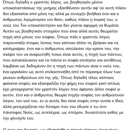
Όπως δηλαδή ο γραπτός λόγος, ως βοηθητικόν μέσον
υποκαταστάσεως της μνήμης εξασθένισεν αυτήν αφ’ ού αυτή πλέον
δεν εξασκείται από μόνη της αλλά με συνεχήν βοήθεια έτσι και ο
άνθρωπος λησμόνησεν τον θεόν, καθώς πλέον η λογική του, ο
νούς του Τον υπεκατέστησεν και δεν γίνεται αφορμή να θυμάται
Αυτόν ως βοηθητικόν στοιχείον που είναι αλλά αυτός θεωρείται
πηγή από μόνος του σοφίας. Όπως πάλι ο γραπτός λόγος
παρουσιάζει έτοιμες λύσεις που κάποιοι άλλοι τις βρήκαν και τις
κατέγραψαν, έτσι και ο άνθρωπος απώλεσεν την κρίσιν του, την
σκέψιν του να αναρωτηθή ποιος είναι αυτός, η πηγή των πάντων,
που κατασκέυασεν και τα πάντα εν σοφία εποίησεν και αντιθέτως
λαμβάνει ως δεδομένον ότι η πηγή των πάντων είναι ο νούς του,
ένα εργαλείον ως αυτό ετελειοποιήθη από το πέρασμα όλων των
γενεών ανθρώπων επι της γής. Όπως δηλαδή τέλος κάποιος
φαίνεται σοφός και εξασφαλίζει την φήμη του σοφού γιατί απλώς
έχει μεταχειριστεί τον γραπτόν λόγον που άφησαν άλλοι σοφοί γι
αυτόν, έτσι και ο άνθρωπος θεωρεί πηγήν σοφίας τον ανθρώπινον
λόγον, τον νού του, εν ώ αυτός δεν είναι σοφός στην ουσία ο ίδιος
αλλά μεταχειρίζεται την δύναμιν που του έδωσε ο τω όντι
πάνσοφος Νούς, ως εντελέχεια, ως σπόρον, δυνατότητα ευθύς με
την γέννησίν του.
Ο αιών της Λογικής, ως εβαπτίσθη η εποχή κάποιου λεγομένου