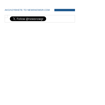
ΑΚΟΛΟΥΘΗΣΤΕ ΤΟ NEWSNOWGR.COM