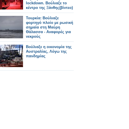
lockdown. Βούλιαξε το
κέντρο της Ξάνθης(βίντεο)
Τουρκία: Βούλιαξε
φορτηγό πλοίο με ρωσική
σημαία στη Μαύρη
Θάλασσα - Αναφορές για
νεκρούς
Βούλιαξε η οικονομία της
Αυστραλίας, Λόγω της
πανδημίας