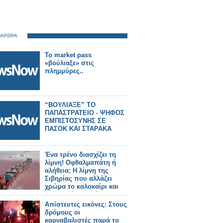
 ΑΡΘΡΑ
To market pass
«βούλιαξε» στις
πλημμύρες..
“ΒΟΥΛΙΑΞΕ” ΤΟ
ΠΑΠΑΣΤΡΑΤΕΙΟ - ΨΗΦΟΣ
ΕΜΠΙΣΤΟΣΥΝΗΣ ΣΕ
ΠΑΣΟΚ ΚΑΙ ΣΤΑΡΑΚΑ
Ένα τρένο διασχίζει τη
λίμνη! Οφθαλμαπάτη ή
αλήθεια; Η λίμνη της
Σιβηρίας που αλλάζει
χρώμα το καλοκαίρι και
φιλοξενεί τη γαρίδα με τα
3 μάτια...
Απίστευτες εικόνες: Στους
δρόμους οι
καρναβαλιστές παρά το