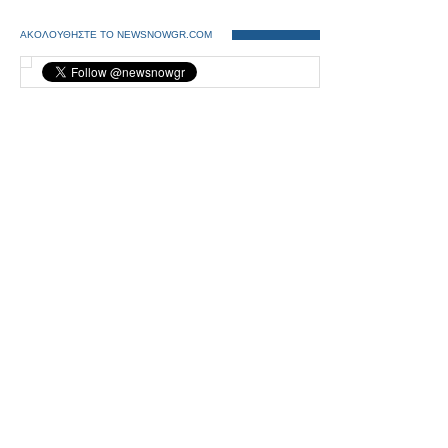
ΑΚΟΛΟΥΘΗΣΤΕ ΤΟ NEWSNOWGR.COM