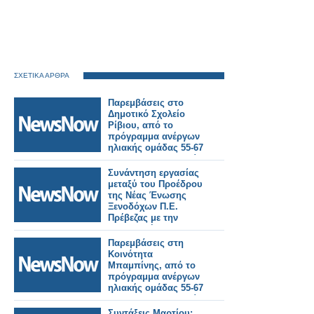
ΣΧΕΤΙΚΑ ΑΡΘΡΑ
Παρεμβάσεις στο
Δημοτικό Σχολείο
Ρίβιου, από το
πρόγραμμα ανέργων
ηλιακής ομάδας 55-67
του ΟΑΕΔ (συνεργείο
Φυτειών), σε
Συνάντηση εργασίας
συνεννόηση και με
μεταξύ του Προέδρου
παρουσία του νέου
της Νέας Ένωσης
Προέδρου της
Ξενοδόχων Π.Ε.
Κοινότητας
Πρέβεζας με την
Παπαδάτου.
Υποδιοικήτρια της
ΔΥΠΑ (ΟΑΕΔ) Γιάννα
Παρεμβάσεις στη
Χορμόβα
Κοινότητα
Μπαμπίνης, από το
πρόγραμμα ανέργων
ηλιακής ομάδας 55-67
του ΟΑΕΔ (συνεργείο
Φυτειών).
Συντάξεις Μαρτίου: