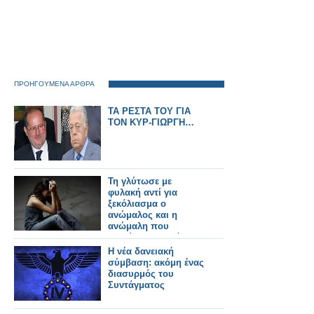
ΠΡΟΗΓΟΥΜΕΝΑ ΑΡΘΡΑ
ΤΑ ΡΕΣΤΑ ΤΟΥ ΓΙΑ
ΤΟΝ ΚΥΡ-ΓΙΩΡΓΗ…
Τη γλύτωσε με
φυλακή αντί για
ξεκόλιασμα ο
ανώμαλος και η
ανώμαλη που
''θυσίαζε'' την κόρη
της!
Η νέα δανειακή
σύμβαση: ακόμη ένας
διασυρμός του
Συντάγματος