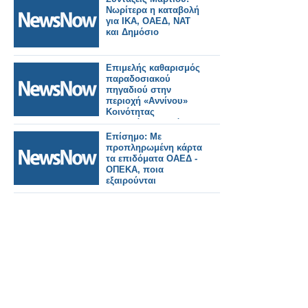
Νωρίτερα η καταβολή
για ΙΚΑ, ΟΑΕΔ, ΝΑΤ
και Δημόσιο
Επιμελής καθαρισμός
παραδοσιακού
πηγαδιού στην
περιοχή «Αννίνου»
Κοινότητας
Παπαδάτων, από το
πρόγραμμα ανέργων
Επίσημο: Με
ηλιακής ομάδας 55-67
προπληρωμένη κάρτα
του ΟΑΕΔ (συνεργείο
τα επιδόματα ΟΑΕΔ -
Φυτειών).
ΟΠΕΚΑ, ποια
εξαιρούνται