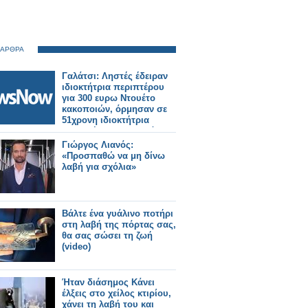
 ΑΡΘΡΑ
Γαλάτσι: Ληστές έδειραν
ιδιοκτήτρια περιπτέρου
για 300 ευρω Ντουέτο
κακοποιών, όρμησαν σε
51χρονη ιδιοκτήτρια
περιπτέρου στο Γαλάτσι,
την χτύπησαν στο
Γιώργος Λιανός:
προσωπο και το κεφάλι
«Προσπαθώ να μη δίνω
με τη λαβή του όπλου και
λαβή για σχόλια»
τη λήστεψαν. Το συμβάν
του τρόμου με
πρωταγωνιστες τους δύο
άγριους ληστές και την
Βάλτε ένα γυάλινο ποτήρι
51χρονη
στη λαβή της πόρτας σας,
θα σας σώσει τη ζωή
(video)
Ήταν διάσημος Κάνει
έλξεις στο χείλος κτιρίου,
χάνει τη λαβή του και