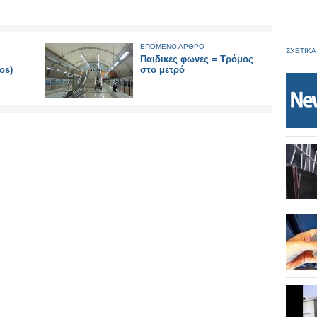
ΕΠΟΜΕΝΟ ΑΡΘΡΟ
ΣΧΕΤΙΚΑ
Παιδικες φωνες = Τρόμος
os)
στο μετρό