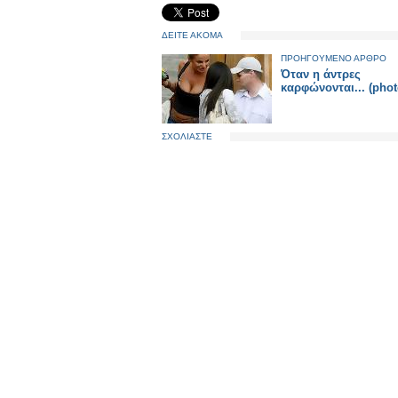
ΔΕΙΤΕ ΑΚΟΜΑ
ΠΡΟΗΓΟΥΜΕΝΟ ΑΡΘΡΟ
Όταν η άντρες
καρφώνονται... (phot
ΣΧΟΛΙΑΣΤΕ